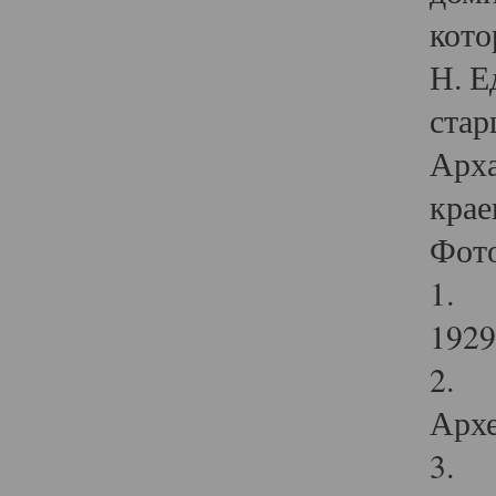
кото
Н. Е
стар
Арха
крае
Фот
1. С
1929 
2. Р
Архе
3. Ф