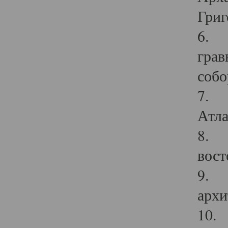
Григ
6. П
грав
собо
7. Г
Атла
8. С
вост
9. С
архи
10. 