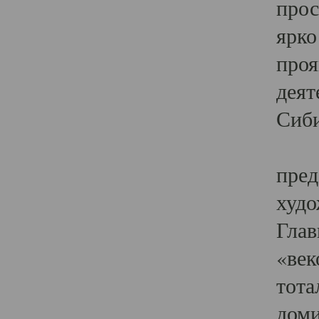
прос
ярко
проя
деят
Сиби
Одн
пред
худо
Глав
«век
тота
доми