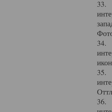
33. 
инте
запа
Фото
34. 
инте
икон
35. 
инте
Оттл
36. 
инте