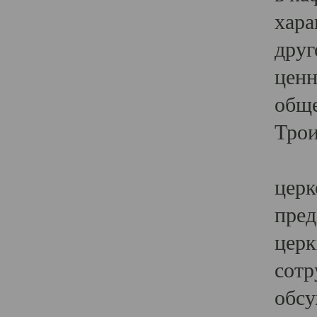
хара
друг
ценн
обще
Трои
Ярк
церк
пред
церк
сотр
обсу