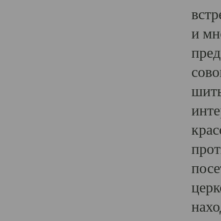
встр
и мн
пред
сово
шить
инте
крас
прот
посе
церк
нахо