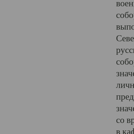
воен
собо
выпо
Севе
русс
собо
знач
личн
пред
знач
со в
в ка