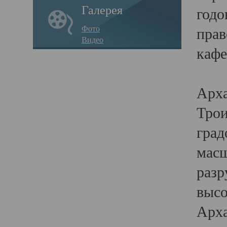
Галерея
годо
Фото
прав
Видео
кафе
Воз
Арха
Трои
град
масш
разр
высо
Арха