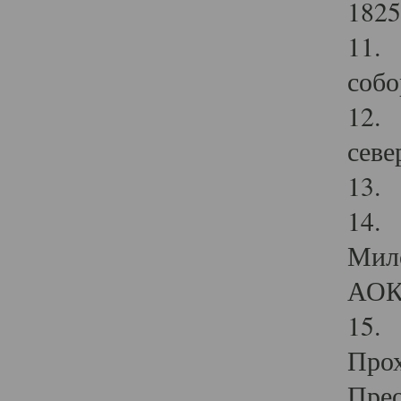
1825
11.
собо
12. 
севе
13.
14. 
Мило
АОК
15. 
Прох
Прео