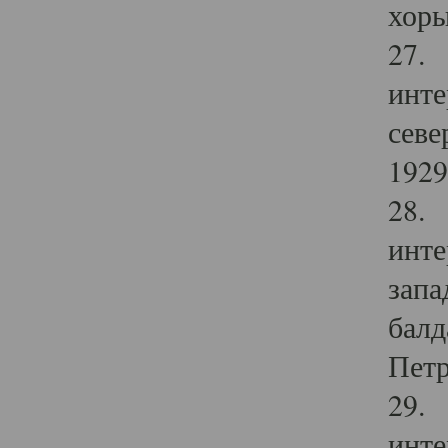
хоры
27. 
инте
севе
1929 
28. 
инте
запа
балд
Петр
29. 
инте