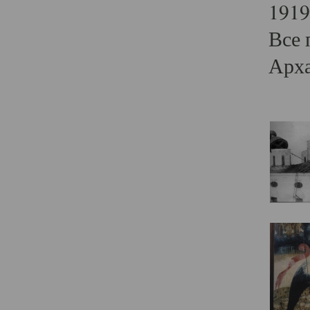
1919
Все 
Арха