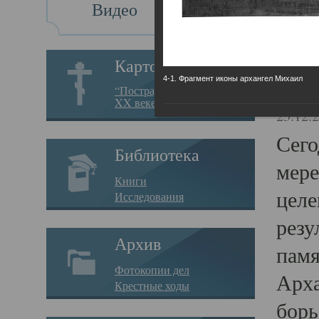
Видео
Св
Картотека
4-1. Фрагмент иконы архангел Михаил
Свя
“Пострадавшие за веру в
XX веке на Севере”
23.12.
Сего
Библиотека
мере
Книги
целе
Исследования
резу
Архив
памя
Фотокопии дел
Арха
Крестные ходы
борь