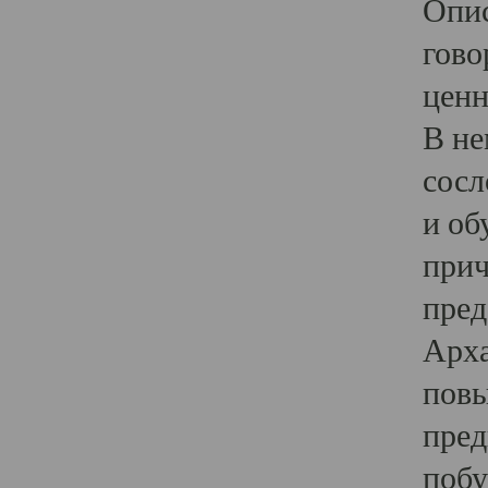
Опис
гово
ценн
В не
сосл
и об
прич
пред
Арха
повы
пред
побу