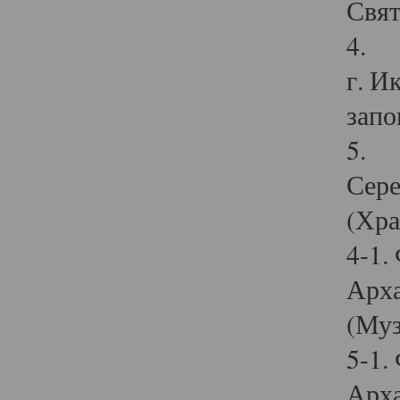
Свят
4. И
г. И
запо
5. И
Сере
(Хра
4-1.
Арха
(Муз
5-1.
Арха