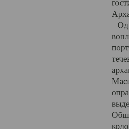
гост
Арха
Один
вопл
порт
тече
арха
Масш
опра
выде
Обши
коло