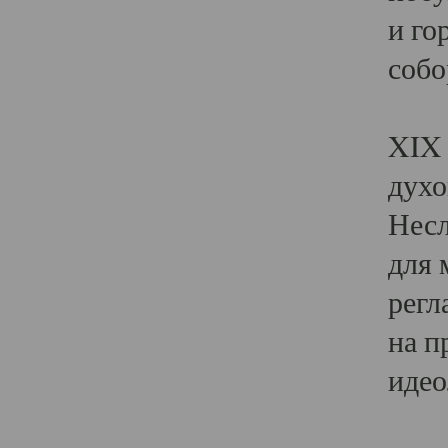
и го
собо
Явл
XIX 
духо
Несл
для 
регл
на п
идео
Поя