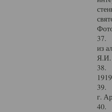
стен
свят
Фото
37. 
из а
Я.И. 
38. 
1919
39. 
г. А
40. 