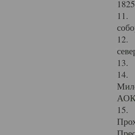
1825
11.
собо
12. 
севе
13.
14. 
Мило
АОК
15. 
Прох
Прео