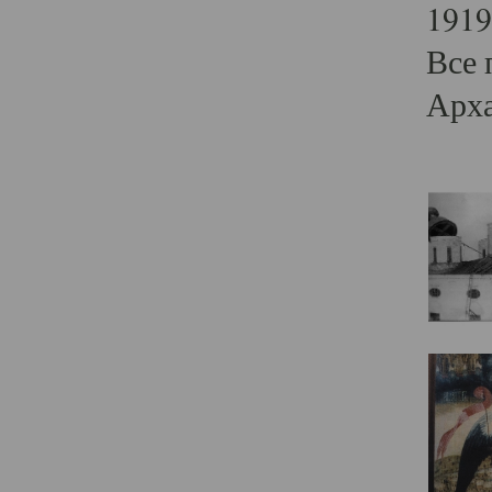
1919
Все 
Арха