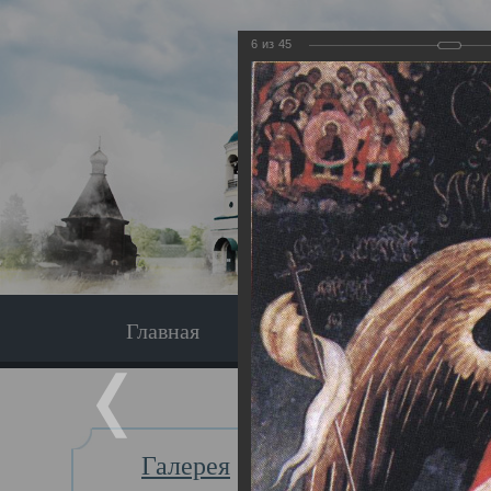
6
из
45
Главная
Экскурсия
Главная
Галерея