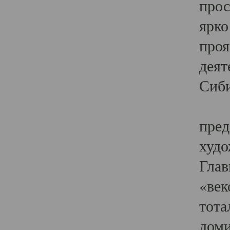
прос
ярко
проя
деят
Сиби
Одн
пред
худо
Глав
«век
тота
доми