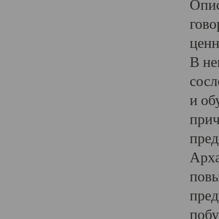
Опис
гово
ценн
В не
сосл
и об
прич
пред
Арха
повы
пред
побу