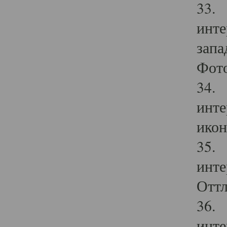
33. 
инте
запа
Фото
34. 
инте
икон
35. 
инте
Оттл
36. 
инте