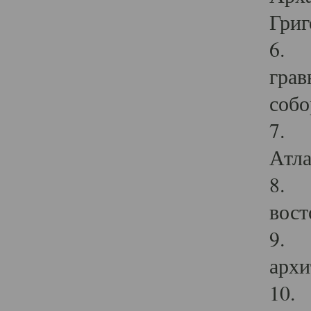
Григ
6. П
грав
собо
7. Г
Атла
8. С
вост
9. С
архи
10. 