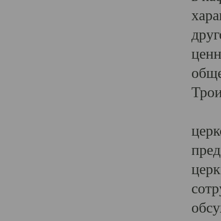
хара
друг
ценн
обще
Трои
Ярк
церк
пред
церк
сотр
обсу