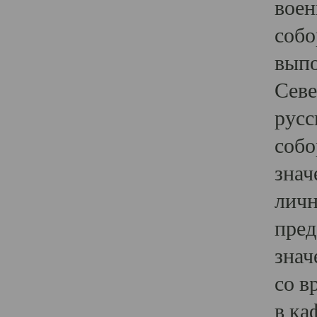
воен
собо
выпо
Севе
русс
собо
знач
личн
пред
знач
со в
в ка