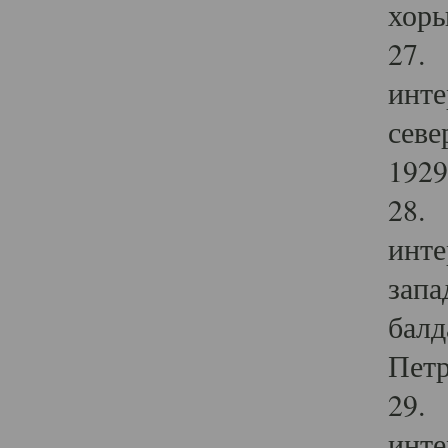
хоры
27. 
инте
севе
1929 
28. 
инте
запа
балд
Петр
29. 
инте