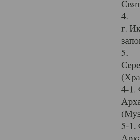
Свят
4. И
г. И
запо
5. И
Сере
(Хра
4-1.
Арха
(Муз
5-1.
Арха