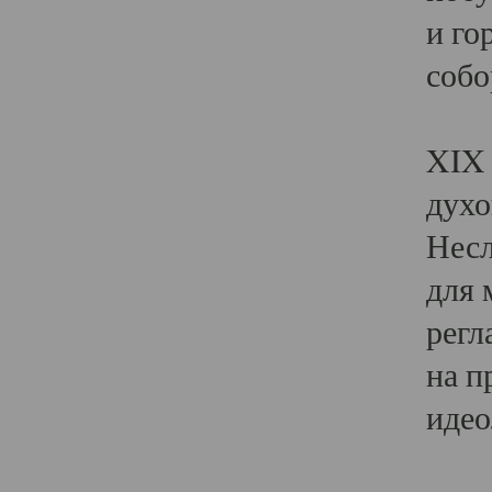
и го
собо
Явл
XIX 
духо
Несл
для 
регл
на п
идео
Поя