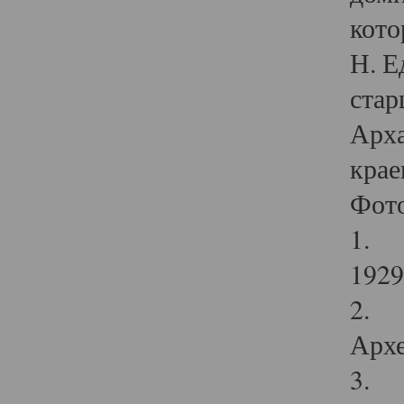
кото
Н. Е
стар
Арха
крае
Фот
1. С
1929 
2. Р
Архе
3. Ф