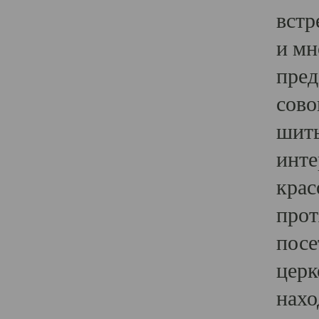
встр
и мн
пред
сово
шить
инте
крас
прот
посе
церк
нахо