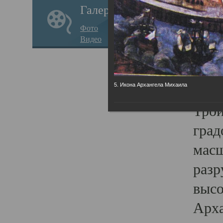
Галерея
годо
Фото
прав
Видео
кафе
Воз
Арха
5. Икона Архангела Михаила
Трои
град
масш
разр
высо
Арха