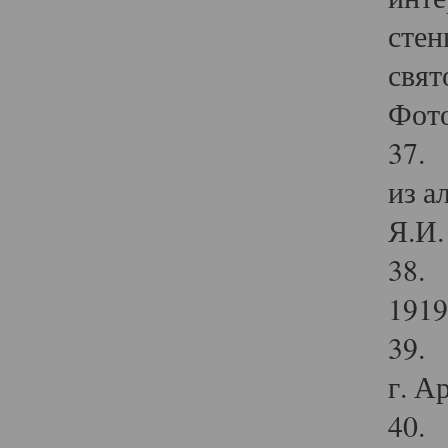
стен
свят
Фото
37. 
из а
Я.И. 
38. 
1919
39. 
г. А
40. 