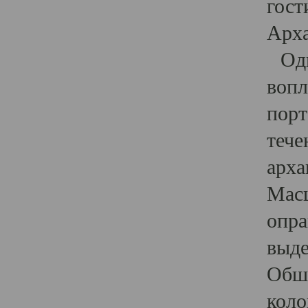
гост
Арха
Один
вопл
порт
тече
арха
Масш
опра
выде
Обши
коло