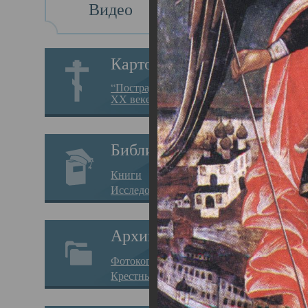
Видео
Св
Картотека
Свя
“Пострадавшие за веру в
XX веке на Севере”
23.12.
Сего
Библиотека
мере
Книги
целе
Исследования
резу
Архив
памя
Фотокопии дел
Арха
Крестные ходы
борь