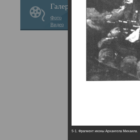
Галерея
годо
Фото
прав
Видео
кафе
Воз
Арха
Трои
град
масш
разр
высо
Арха
5-1. Фрагмент иконы Архангела Михаила.