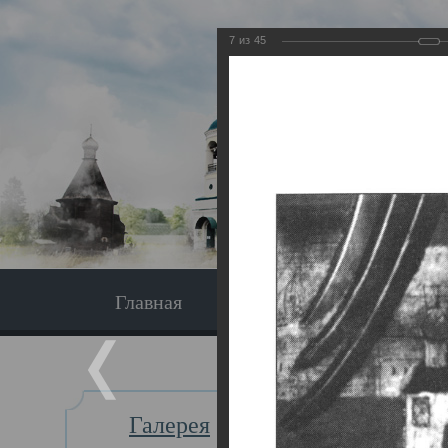
7
из
45
Главная
Экскурсия
Главная
Галерея