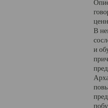
Опис
гово
ценн
В не
сосл
и об
прич
пред
Арха
повы
пред
побу