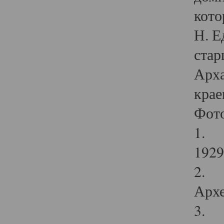
кото
Н. Е
стар
Арха
крае
Фот
1. С
1929 
2. Р
Архе
3. Ф