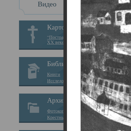
Видео
Св
Картотека
Свя
“Пострадавшие за веру в
XX веке на Севере”
23.12.
Сего
Библиотека
мере
Книги
целе
Исследования
резу
Архив
памя
Фотокопии дел
Арха
Крестные ходы
борь