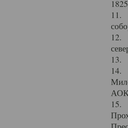
1825
11.
собо
12. 
севе
13.
14. 
Мило
АОК
15. 
Прох
Прео