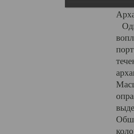
гост
Арха
Один
вопл
порт
тече
арха
Масш
опра
выде
Обши
коло