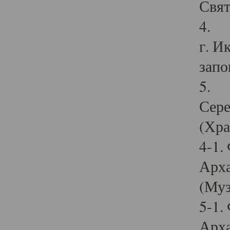
Свят
4. И
г. И
запо
5. И
Сере
(Хра
4-1.
Арха
(Муз
5-1.
Арха