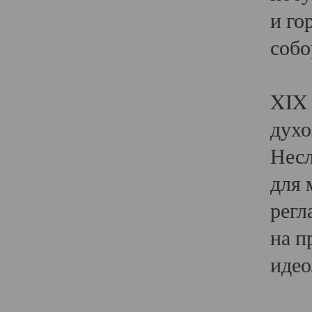
и го
собо
Явл
XIX 
духо
Несл
для 
регл
на п
идео
Поя