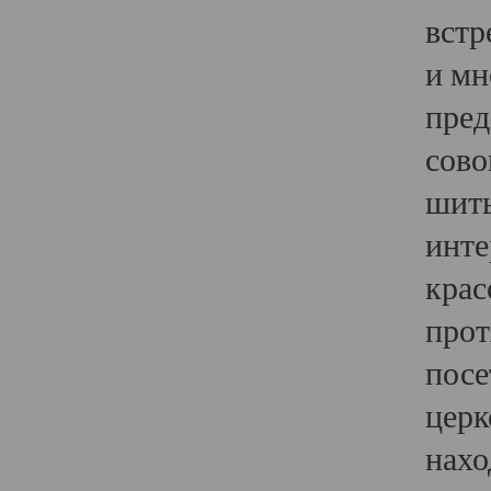
встр
и мн
пред
сово
шить
инте
крас
прот
посе
церк
нахо