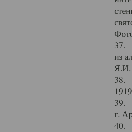
стен
свят
Фото
37. 
из а
Я.И. 
38. 
1919
39. 
г. А
40. 