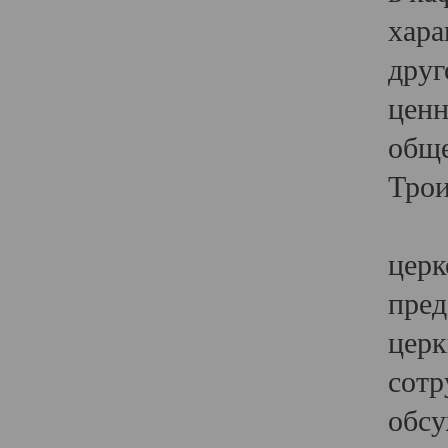
хара
друг
ценн
обще
Трои
Ярк
церк
пред
церк
сотр
обсу