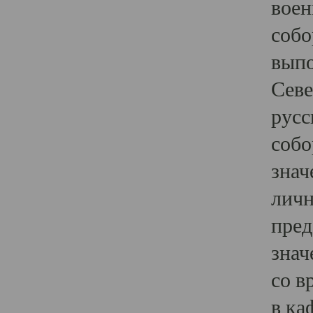
воен
собо
выпо
Севе
русс
собо
знач
личн
пред
знач
со в
в ка