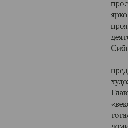
прос
ярко
проя
деят
Сиби
Одн
пред
худо
Глав
«век
тота
доми