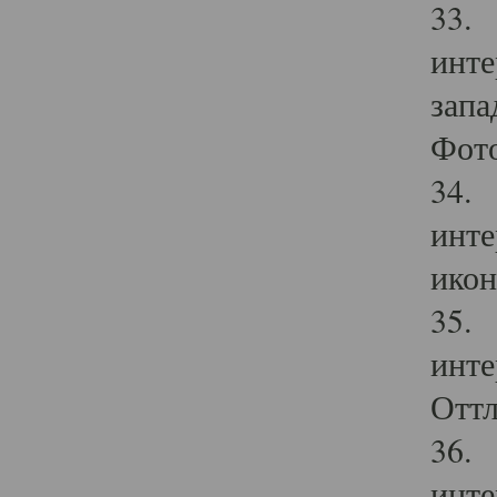
33. 
инте
запа
Фото
34. 
инте
икон
35. 
инте
Оттл
36. 
инте