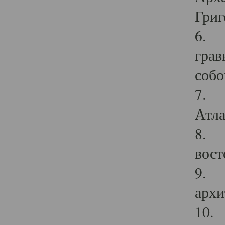
Григ
6. П
грав
собо
7. Г
Атла
8. С
вост
9. С
архи
10. 