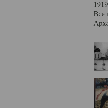
1919
Все 
Арха