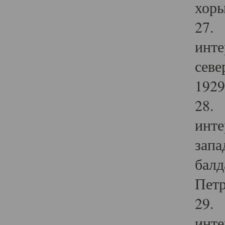
хоры
27. 
инте
севе
1929 
28. 
инте
запа
балд
Петр
29. 
инте