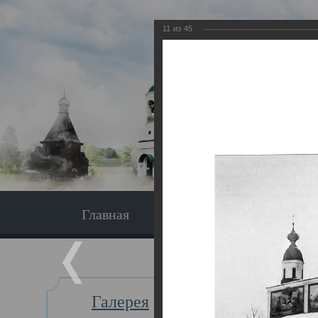
11
из
45
Главная
Экскурсия
Главная
Галерея