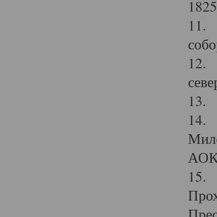
1825
11.
собо
12. 
севе
13.
14. 
Мило
АОК
15. 
Прох
Прео