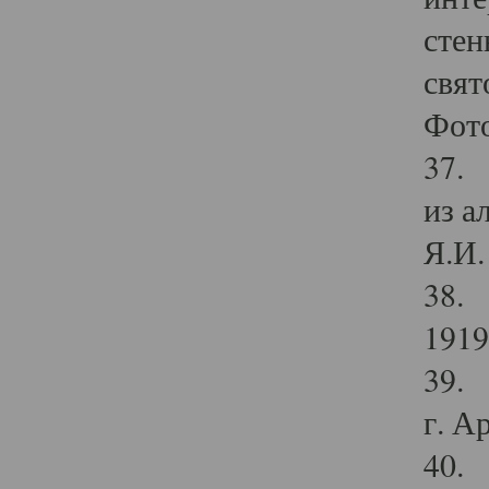
стен
свят
Фото
37. 
из а
Я.И. 
38. 
1919
39. 
г. А
40. 