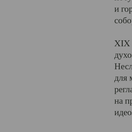
и го
собо
Явл
XIX 
духо
Несл
для 
регл
на п
идео
Поя