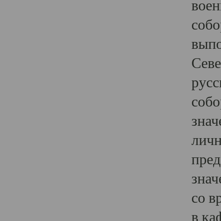
воен
собо
выпо
Севе
русс
собо
знач
личн
пред
знач
со в
в ка