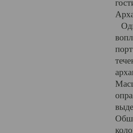
гост
Арха
Один
вопл
порт
тече
арха
Масш
опра
выде
Обши
коло