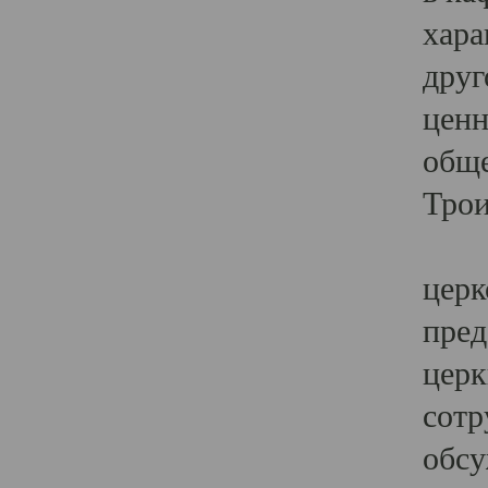
хара
друг
ценн
обще
Трои
Ярк
церк
пред
церк
сотр
обсу