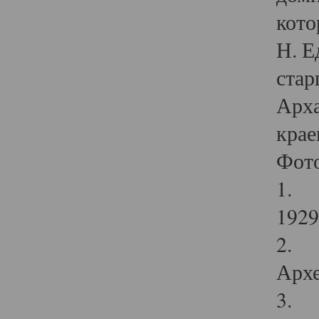
кото
Н. Е
стар
Арха
крае
Фот
1. С
1929 
2. Р
Архе
3. Ф