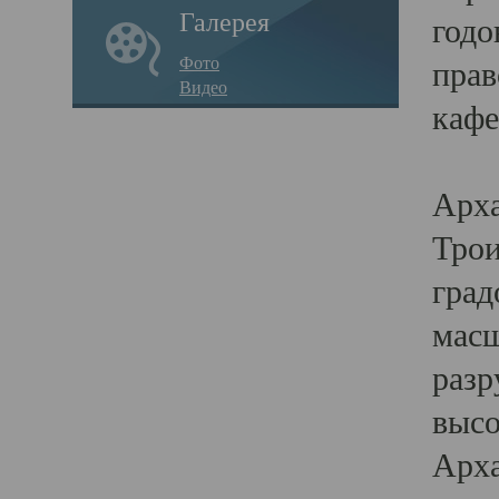
Галерея
годо
Фото
прав
Видео
кафе
Воз
Арха
Трои
град
масш
разр
высо
Арха