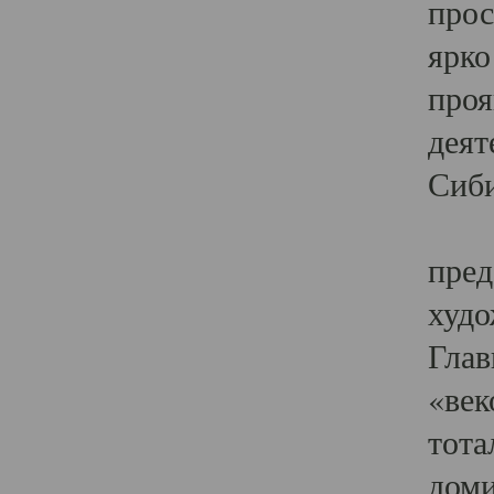
прос
ярко
проя
деят
Сиби
Одн
пред
худо
Глав
«век
тота
доми