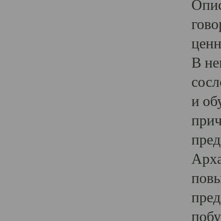
Опис
гово
ценн
В не
сосл
и об
прич
пред
Арха
повы
пред
побу