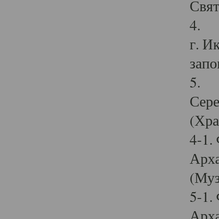
Свят
4. И
г. И
запо
5. И
Сере
(Хра
4-1.
Арха
(Муз
5-1.
Арха