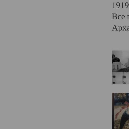
1919
Все 
Арха