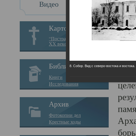
Видео
Св
Картотека
Свя
“Пострадавшие за веру в
XX веке на Севере”
23.12.
Сего
Библиотека
8. Собор. Вид с северо-востока и востока.
мере
Книги
целе
Исследования
резу
Архив
памя
Фотокопии дел
Арха
Крестные ходы
борь