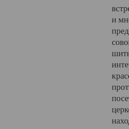
встр
и мн
пред
сово
шить
инте
крас
прот
посе
церк
нахо