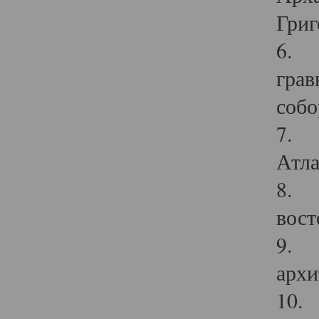
Григ
6. П
грав
собо
7. Г
Атла
8. С
вост
9. С
архи
10. 