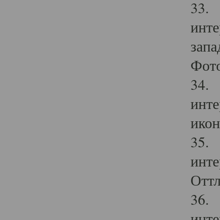
33. 
инте
запа
Фото
34. 
инте
икон
35. 
инте
Оттл
36. 
инте