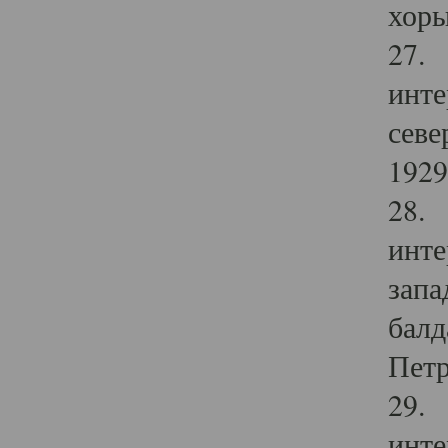
хоры
27. 
инте
севе
1929 
28. 
инте
запа
балд
Петр
29. 
инте