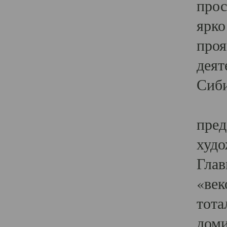
прос
ярко
проя
деят
Сиби
Одн
пред
худо
Глав
«век
тота
доми