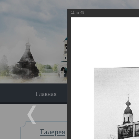
11
из
45
Главная
Экскурсия
Главная
Галерея