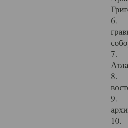
Григ
6. П
грав
собо
7. Г
Атла
8. С
вост
9. С
архи
10. 