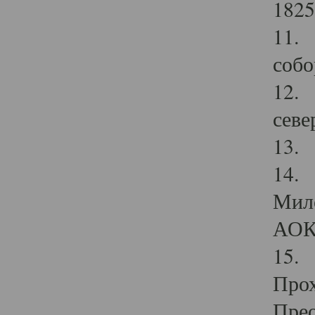
1825
11.
собо
12. 
севе
13.
14. 
Мило
АОК
15. 
Прох
Прео