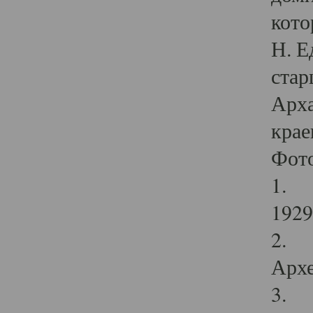
кото
Н. Е
стар
Арха
крае
Фот
1. С
1929 
2. Р
Архе
3. Ф