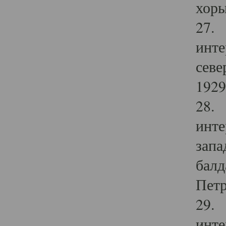
хоры
27. 
инте
севе
1929 
28. 
инте
запа
балд
Петр
29. 
инте