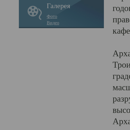
Галерея
годо
Фото
прав
Видео
кафе
Воз
Арха
Трои
град
масш
разр
высо
Арха