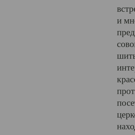
встр
и мн
пред
сово
шить
инте
крас
прот
посе
церк
нахо