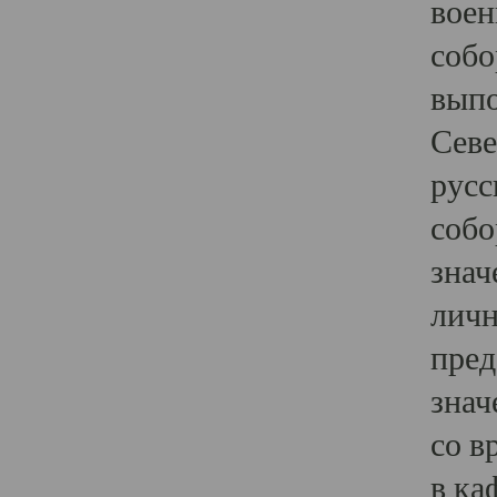
воен
собо
выпо
Севе
русс
собо
знач
личн
пред
знач
со в
в ка