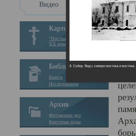
Видео
Св
Картотека
Свя
“Пострадавшие за веру в
XX веке на Севере”
23.12.
Сего
Библиотека
8. Собор. Вид с северо-востока и востока.
мере
Книги
целе
Исследования
резу
Архив
памя
Фотокопии дел
Арха
Крестные ходы
борь