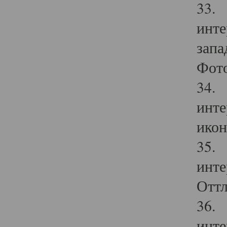
33. 
инте
запа
Фото
34. 
инте
икон
35. 
инте
Оттл
36. 
инте