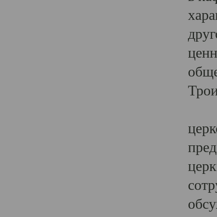
хара
друг
ценн
обще
Трои
Ярк
церк
пред
церк
сотр
обсу