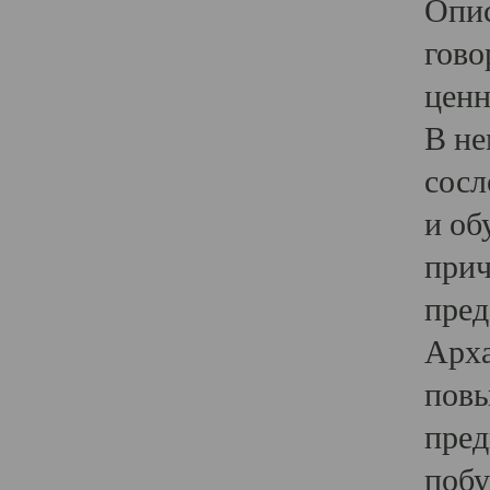
Опис
гово
ценн
В не
сосл
и об
прич
пред
Арха
повы
пред
побу