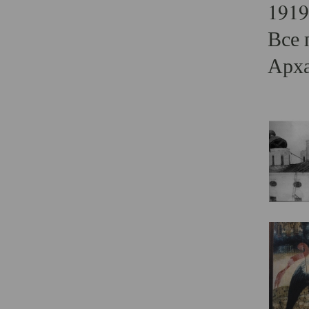
1919
Все 
Арха