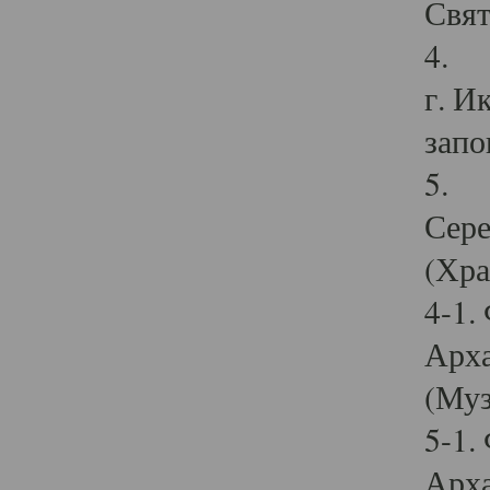
Свят
4. И
г. И
запо
5. И
Сере
(Хра
4-1.
Арха
(Муз
5-1.
Арха