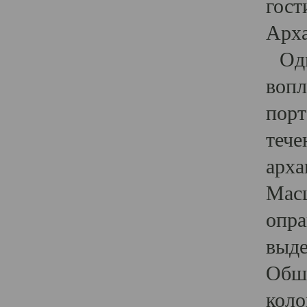
гост
Арха
Один
вопл
порт
тече
арха
Масш
опра
выде
Обши
коло