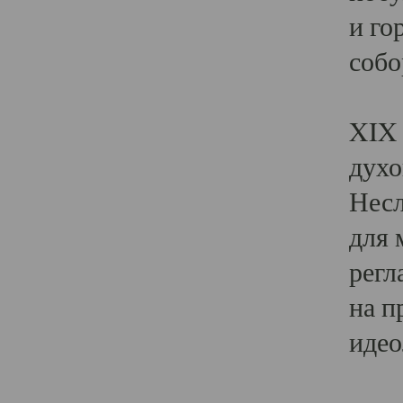
и го
собо
Явл
XIX 
духо
Несл
для 
регл
на п
идео
Поя