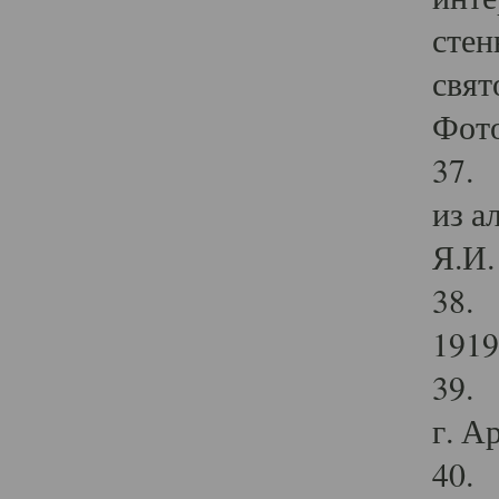
стен
свят
Фото
37. 
из а
Я.И. 
38. 
1919
39. 
г. А
40. 