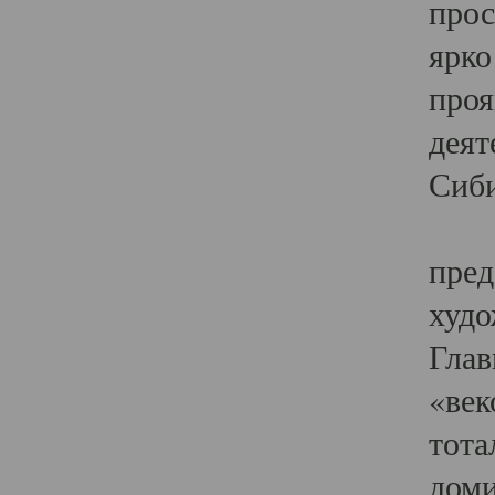
прос
ярко
проя
деят
Сиби
Одн
пред
худо
Глав
«век
тота
доми