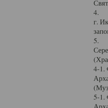
Свят
4. И
г. И
запо
5. И
Сере
(Хра
4-1.
Арха
(Муз
5-1.
Арха