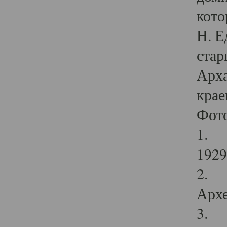
кото
Н. Е
стар
Арха
крае
Фот
1. С
1929 
2. Р
Архе
3. Ф