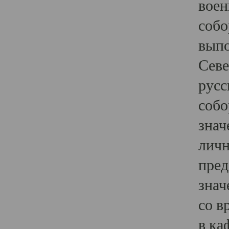
воен
собо
выпо
Севе
русс
собо
знач
личн
пред
знач
со в
в ка