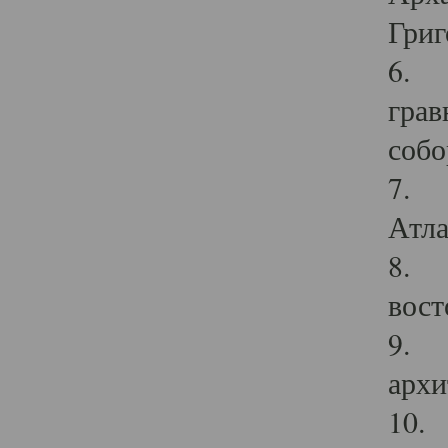
Григ
6. П
грав
собо
7. Г
Атла
8. С
вост
9. С
архи
10. 