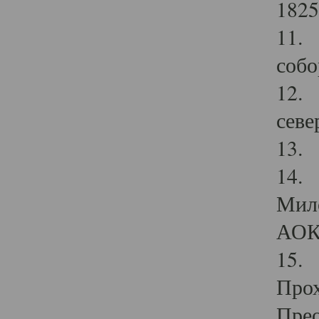
1825
11.
собо
12. 
севе
13.
14. 
Мило
АОК
15. 
Прох
Прео