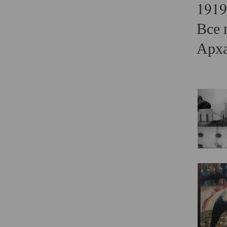
1919
Все 
Арха