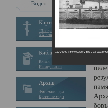
Видео
Св
Картотека
Свя
“Пострадавшие за веру в
XX веке на Севере”
23.12.
Сего
Библиотека
12. Собор и колокольня. Вид с запада и се
мере
Книги
целе
Исследования
резу
Архив
памя
Фотокопии дел
Арха
Крестные ходы
борь