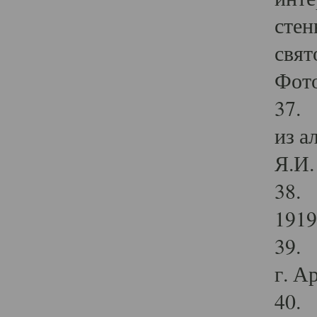
стен
свят
Фото
37. 
из а
Я.И. 
38. 
1919
39. 
г. А
40. 