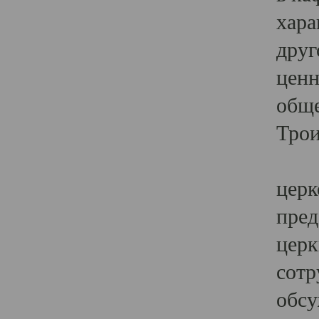
хара
друг
ценн
обще
Трои
Ярк
церк
пред
церк
сотр
обсу