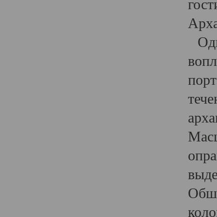
гост
Арха
Один
вопл
порт
тече
арха
Масш
опра
выде
Обши
коло