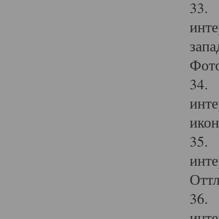
33. 
инте
запа
Фото
34. 
инте
икон
35. 
инте
Оттл
36. 
инте