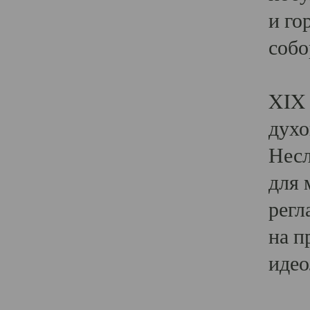
и го
собо
Явл
XIX 
духо
Несл
для 
регл
на п
идео
Поя