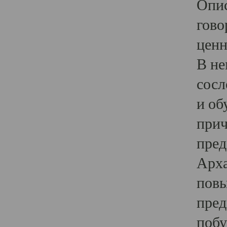
Опис
гово
ценн
В не
сосл
и об
прич
пред
Арха
повы
пред
побу