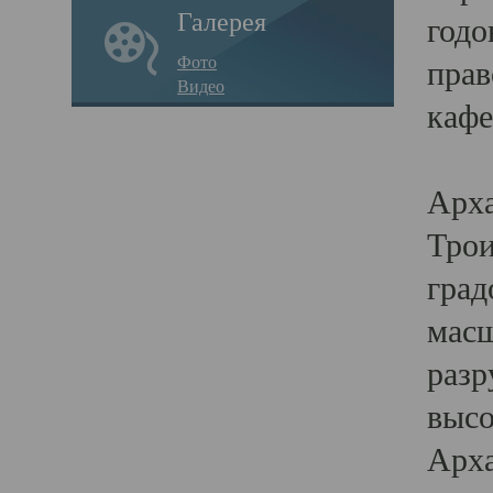
Галерея
годо
Фото
прав
Видео
кафе
Воз
Арха
Трои
град
масш
разр
высо
Арха