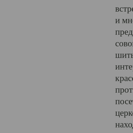
встр
и мн
пред
сово
шить
инте
крас
прот
посе
церк
нахо