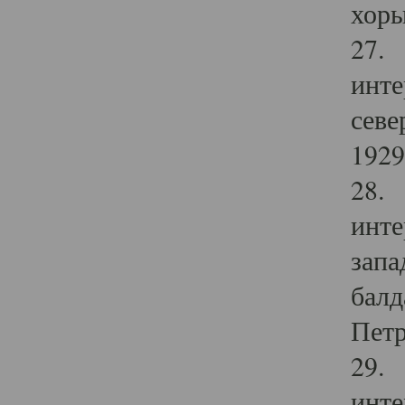
хоры
27. 
инте
севе
1929 
28. 
инте
запа
балд
Петр
29. 
инте