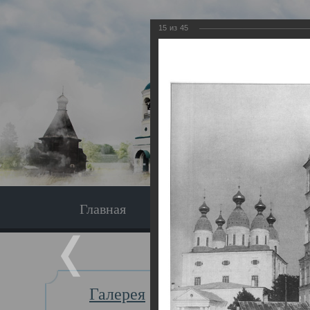
15
из
45
Главная
Экскурсия
Главная
Галерея