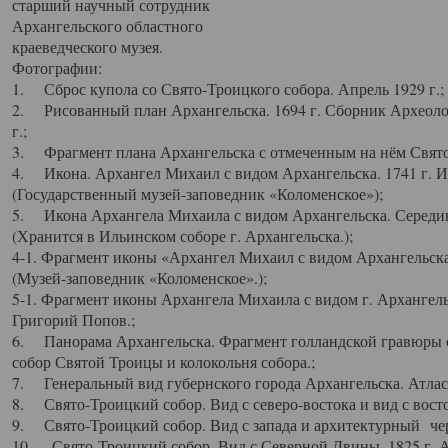
старший научный сотрудник
Архангельского областного
краеведческого музея.
Фотографии:
1. Сброс купола со Свято-Троицкого собора. Апрель 1929 г.;
2. Рисованный план Архангельска. 1694 г. Сборник Археолог
г.;
3. Фрагмент плана Архангельска с отмеченным на нём Свято
4. Икона. Архангел Михаил с видом Архангельска. 1741 г. 
(Государственный музей-заповедник «Коломенское»);
5. Икона Архангела Михаила с видом Архангельска. Середин
(Хранится в Ильинском соборе г. Архангельска.);
4-1. Фрагмент иконы «Архангел Михаил с видом Архангельска
(Музей-заповедник «Коломенское».);
5-1. Фрагмент иконы Архангела Михаила с видом г. Архангель
Григорий Попов.;
6. Панорама Архангельска. Фрагмент голландской гравюры с
собор Святой Троицы и колокольня собора.;
7. Генеральный вид губернского города Архангельска. Атлас 
8. Свято-Троицкий собор. Вид с северо-востока и вид с восто
9. Свято-Троицкий собор. Вид с запада и архитектурный чер
10. Свято-Троицкий собор. Вид с Северной Двины. 1825 г. А