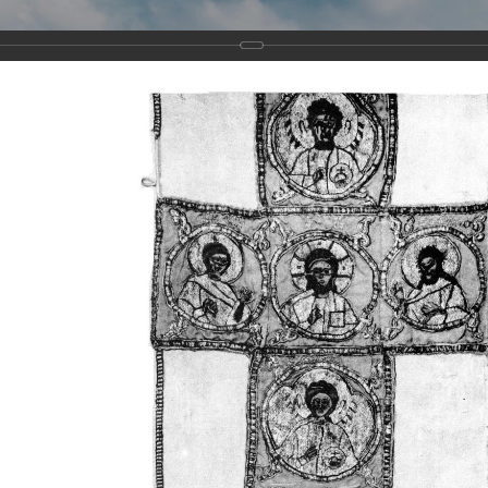
Виртуа
Новомученико
Земли А
Сайт создан по благосло
и Холмо
Наследники
Галерея
Главная
Галерея
Храмы-мученики Архангельска
Свято-Тро