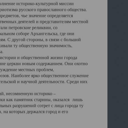
полнение историко-культурной миссии
триотизма русского православного общества.
редметов, чье значение определяется
твенных деятелей и представителям местной
тали петровские реликвии, со
альном соборе Архангельска, где они
м. С другой стороны, в связи с большой
кивали ту общественную значимость,
а.
тории и общественной жизни города
ение церкви новым содержанием. Они охотно
бсуждение местных проблем,
юзов. Наиболее ярко общественное служение
ельской и научной деятельности. Среди них
й, несомненную историко –
ауки как памятник старины, оказался лишь
ьных разрушений сотрет с лица города ту
 на которых держался город и его