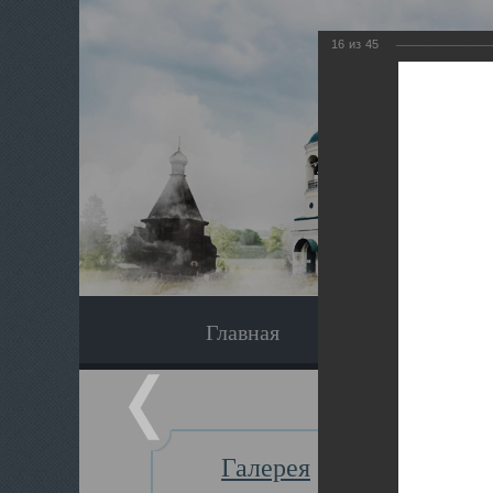
16
из
45
Главная
Экскурсия
Галерея