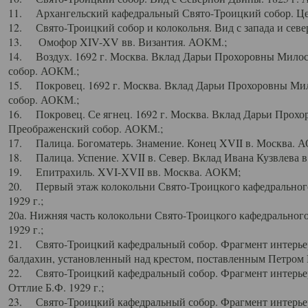
11. Архангельский кафедральный Свято-Троицкий собор. Цен
12. Свято-Троицкий собор и колокольня. Вид с запада и север
13. Омофор XIV-XV вв. Византия. АОКМ.;
14. Воздух. 1692 г. Москва. Вклад Дарьи Прохоровны Мило
собор. АОКМ.;
15. Покровец. 1692 г. Москва. Вклад Дарьи Прохоровны Ми
собор. АОКМ.;
16. Покровец. Се ягнец. 1692 г. Москва. Вклад Дарьи Прох
Преображенский собор. АОКМ.;
17. Палица. Богоматерь. Знамение. Конец XVII в. Москва. 
18. Палица. Успение. XVII в. Север. Вклад Ивана Кузвлева 
19. Епитрахиль. XVI-XVII вв. Москва. АОКМ;
20. Первый этаж колокольни Свято-Троицкого кафедрального
1929 г.;
20а. Нижняя часть колокольни Свято-Троицкого кафедрального
1929 г.;
21. Свято-Троицкий кафедральный собор. Фрагмент интерьер
балдахин, установленный над крестом, поставленным Петром I
22. Свято-Троицкий кафедральный собор. Фрагмент интерьер
Оттлие Б.Ф. 1929 г.;
23. Свято-Троицкий кафедральный собор. Фрагмент интерье