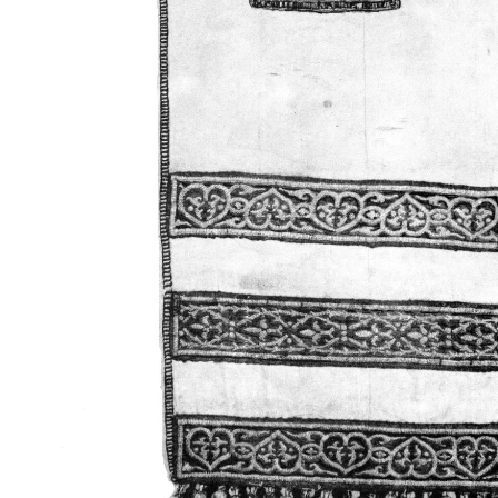
Свято-Троицкий собор
Свято-Троицкий собор Архангельска
23.12.2015
Сегодня мы можем говорить, что Архангельск в большей мере,
пострадал от целенаправленных систематических разрушений,
выдающихся памятников архитектуры. Больше всего по старом
вызванная борьбой с религией, набравшая особую силу в конце
разрушение православного центра архангельской губернии - а
собора Архангельска.
Возникнув в начале XVIII века в центре Архангельск
двухэтажный Троицкий собор, сразу превратился в зрительну
XVIII веке по масштабам ему не было равных на Севере. Впл
оставался самым высоким и значительным из городских строе
второе место, после гостиных дворов, в градостроительной ка
Один из самых больших и светлых соборов России воплотил в
портового города с отраженными в ней архитектурными тече
архангелогородской школы церковного зодчества.
Масштабность, благолепие и богатство собора, вполне оправды