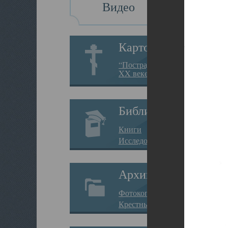
Видео
Картотека
“Пострадавшие за веру в
XX веке на Севере”
Библиотека
Книги
Исследования
Архив
Фотокопии дел
Крестные ходы