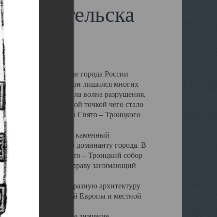
 Архангельска
 чем другие губернские города России
 в результате которых он лишился многих
у Архангельску ударила волна разрушения,
 20 –х годов. Отправной точкой чего стало
нсамбля кафедрального Свято – Троицкого
а, величественный каменный
ю и градостроительную доминанту города. В
оть до разрушения Свято – Троицкий собор
ний Архангельска, по праву занимающий
ртине Архангельска.
 себе яркую и своеобразную архитектуру
ниями России, Западной Европы и местной
вали его кафедральное значение,