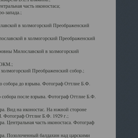
тральная часть иконостаса;
о-запада.;
славской в холмогорский Преображенский
лославской в холмогорский Преображенский
оровны Милославской в холмогорский
АОКМ.;
в холмогорский Преображенский собор.;
 собора до взрыва. Фотограф Оттлие Б.Ф.
 собора после взрыва. Фотограф Оттлие Б.Ф.
а. Вид на иконостас. На южной стороне
. Фотограф Оттлие Б.Ф. 1929 г.;
а. Центральная часть иконостаса. Фотограф
ра. Позолоченный балдахин над царскими