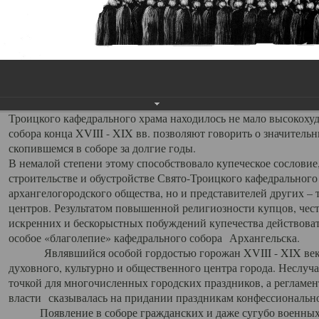
заслуженно выделяя из многочисленных культовых построек 
иконостас украшенный колоннами ионического стиля, с един
царскими вратами, изящным фронтоном и множеством резных,
собой поистине художественную ценность. В совокупности же
шитьем, многочисленными предметами церковной утвари интер
неповторимый красочный ансамбль декоративного убранства с
поражающий воображение своих посетителей. В соборной ризн
Троицкого кафедрального храма находилось не мало высокох
собора конца XVIII - XIX вв. позволяют говорить о значител
скопившемся в соборе за долгие годы.
В немалой степени этому способствовало купеческое сословие
строительстве и обустройстве Свято-Троицкого кафедрального 
архангелогородского общества, но и представителей других –
центров. Результатом повышенной религиозности купцов, чес
искренних и бескорыстных побуждений купечества действовать 
особое «благолепие» кафедрального собора Архангельска.
Являвшийся особой гордостью горожан XVIII - XIX века
духовного, культурно и общественного центра города. Неслуч
точкой для многочисленных городских праздников, а регламен
власти сказывалась на придании праздникам конфессионально
Появление в соборе гражданских и даже сугубо военных 