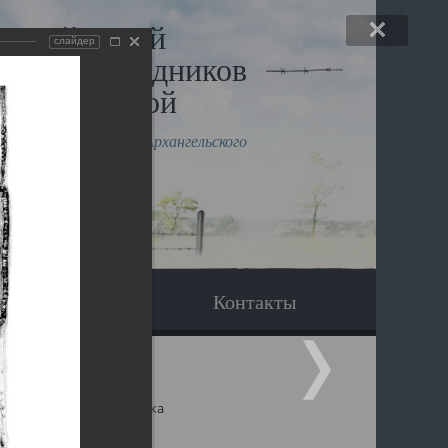
льный музей
слайдер
в и исповедников
рхангельской
влению митрополита Архангельского
горского Даниила
Вопрос-ответ
Контакты
ицкий собор Архангельска