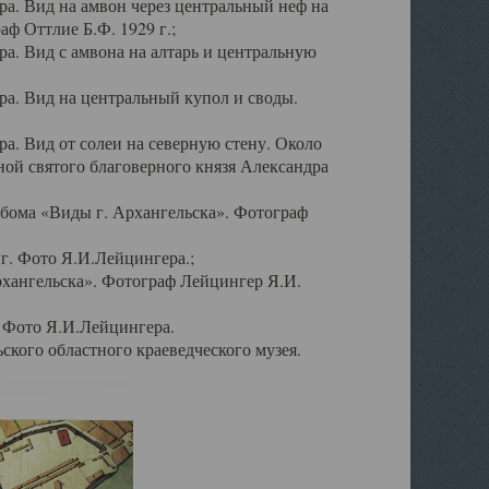
а. Вид на амвон через центральный неф на
аф Оттлие Б.Ф. 1929 г.;
. Вид с амвона на алтарь и центральную
а. Вид на центральный купол и своды.
. Вид от солеи на северную стену. Около
ой святого благоверного князя Александра
бома «Виды г. Архангельска». Фотограф
г. Фото Я.И.Лейцингера.;
рхангельска». Фотограф Лейцингер Я.И.
. Фото Я.И.Лейцингера.
кого областного краеведческого музея.