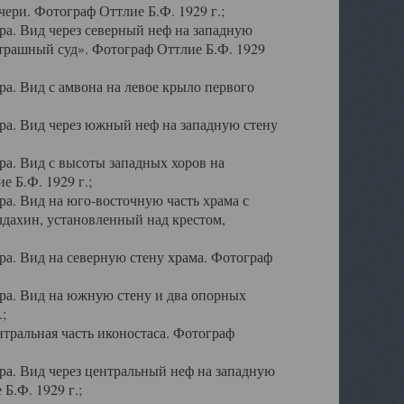
ери. Фотограф Оттлие Б.Ф. 1929 г.;
а. Вид через северный неф на западную
трашный суд». Фотограф Оттлие Б.Ф. 1929
. Вид с амвона на левое крыло первого
а. Вид через южный неф на западную стену
а. Вид с высоты западных хоров на
 Б.Ф. 1929 г.;
а. Вид на юго-восточную часть храма с
дахин, установленный над крестом,
а. Вид на северную стену храма. Фотограф
ра. Вид на южную стену и два опорных
;
тральная часть иконостаса. Фотограф
а. Вид через центральный неф на западную
Б.Ф. 1929 г.;