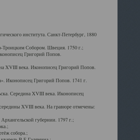
ического института. Санкт-Петербург, 1880
-Троицким Собором. Швеция. 1750 г.;
Иконописец Григорий Попов.
а XVIII века. Иконописец Григорий Попов.
». Иконописец Григорий Попов. 1741 г.
ска. Середина XVIII века. Иконописец
ередины XVIII века. На гравюре отмечены:
Архангельской губернии. 1797 г.;
ка.;
тёж собора.;
кварель В.Е.Галямина.;