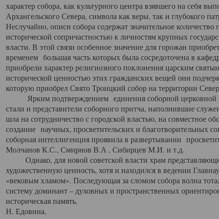
характер собора, как культурного центра взявшего на себя вы
Архангельского Севера, символа как веры, так и глубокого па
Неслучайно, описи собора содержат значительное количество п
исторической сопричастностью к личностям крупных государс
власти. В этой связи особенное значение для горожан приобре
временем большая часть которых была сосредоточена в кафедр
приобрели характер религиозного поклонения царским святыня
исторической ценностью этих гражданских вещей они подчер
которую приобрел Свято Троицкий собор на территории Север
Ярким подтверждением единения соборной церковной ис
стали и представители соборного притча, наполнившие служ
шла на сотрудничество с городской властью, на совместное о
создание научных, просветительских и благотворительных со
соборная интеллигенция проявила в развертывании просветит
Молчанов К.С., Смирнов В.А , Сибирцев М.И. и т.д.
Однако, для новой советской власти храм представляющи
художественную ценность, хотя и находился в ведении Главн
«вековым хламом». Последующая за сломом собора волна тотал
систему доминант – духовных и пространственных ориентиров,
историческая память.
Н. Едовина,