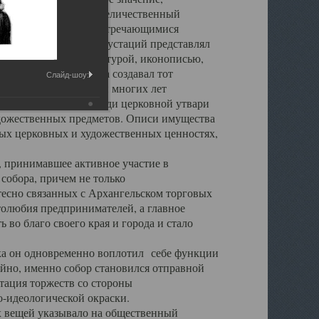
города. Обширный и величественный
ственными нигде не встречающимися
 символических инкрустаций представлял
 с живописью, скульптурой, иконописью,
ьер Троицкого храма создавал тот
Слайд-шоу:
обора, на протяжении многих лет
ице, библиотеке, среди церковной утвари
удожественных предметов. Описи имущества
ьных церковных и художественных ценностях,
, принимавшее активное участие в
собора, причем не только
 тесно связанных с Архангельском торговых
толюбия предпринимателей, а главное
во благо своего края и города и стало
 он одновременно воплотил себе функции
айно, именно собор становился отправной
тация торжеств со стороны
-идеологической окраски.
вещей указывало на общественный