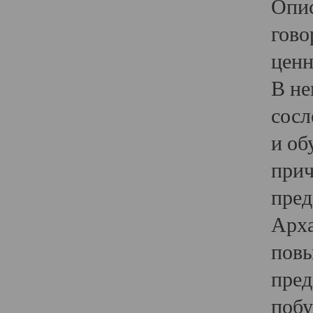
Опис
гово
ценн
В не
сосл
и об
прич
пред
Арха
повы
пред
побу