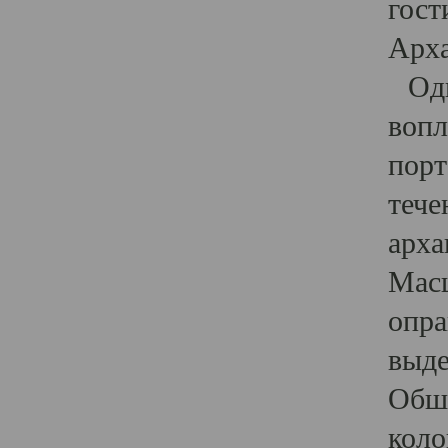
гост
Арха
Один
вопл
порт
тече
арха
Масш
опра
выде
Обши
коло