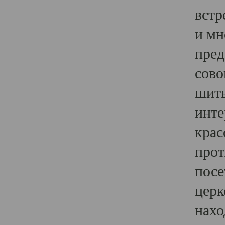
встр
и мн
пред
сово
шить
инте
крас
прот
посе
церк
нахо