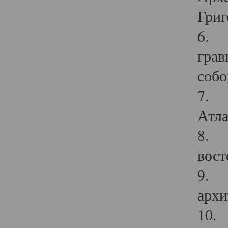
Григ
6. П
грав
собо
7. Г
Атла
8. С
вост
9. С
архи
10. 