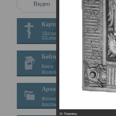
Видео
Св
Картотека
Свя
“Пострадавшие за веру в
XX веке на Севере”
23.12.
Сего
Библиотека
мере
Книги
целе
Исследования
резу
Архив
памя
Фотокопии дел
Арха
Крестные ходы
борь
15. Покровец.