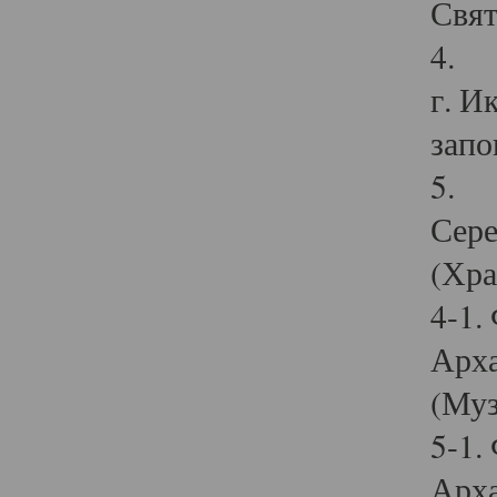
Свят
4. И
г. И
запо
5. И
Сере
(Хра
4-1.
Арха
(Муз
5-1.
Арха