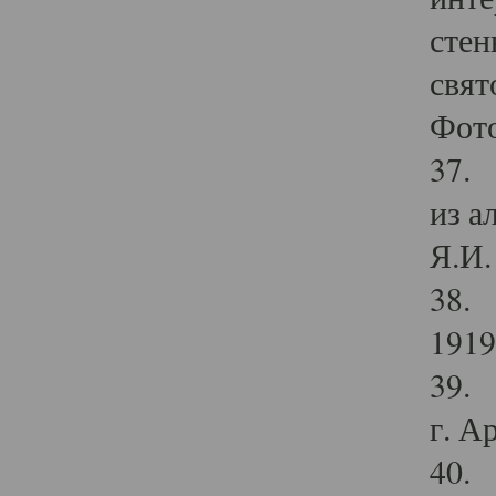
стен
свят
Фото
37. 
из а
Я.И. 
38. 
1919
39. 
г. А
40. 