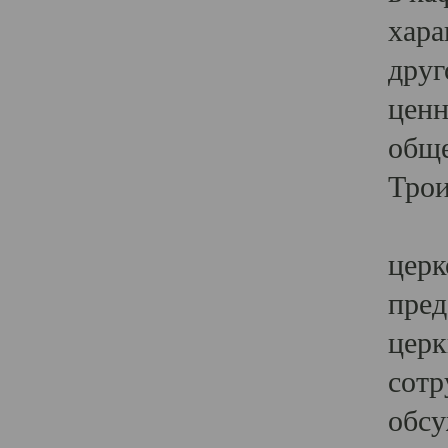
хара
друг
ценн
обще
Трои
Ярк
церк
пред
церк
сотр
обсу