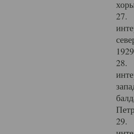
хоры
27. 
инте
севе
1929 
28. 
инте
запа
балд
Петр
29. 
инте