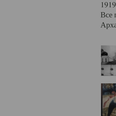
1919
Все 
Арха