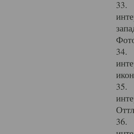
33. 
инте
запа
Фото
34. 
инте
икон
35. 
инте
Оттл
36. 
инте