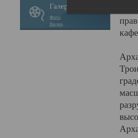
Галерея
годо
Фото
прав
Видео
кафе
Воз
Арха
Трои
град
масш
разр
высо
Арха