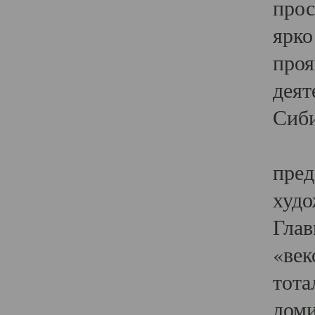
прос
ярко
проя
деят
Сиби
Одн
пред
худо
Глав
«век
тота
доми