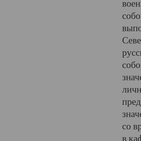
воен
собо
выпо
Севе
русс
собо
знач
личн
пред
знач
со в
в ка