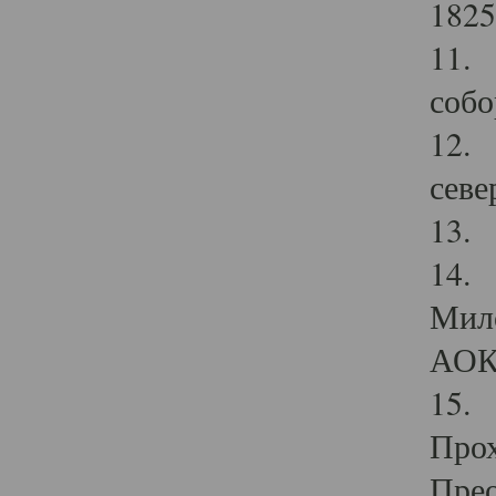
1825
11.
собо
12. 
севе
13.
14. 
Мило
АОК
15. 
Прох
Прео