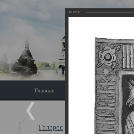
18
из
45
Главная
Экскурсия
Главная
Галерея