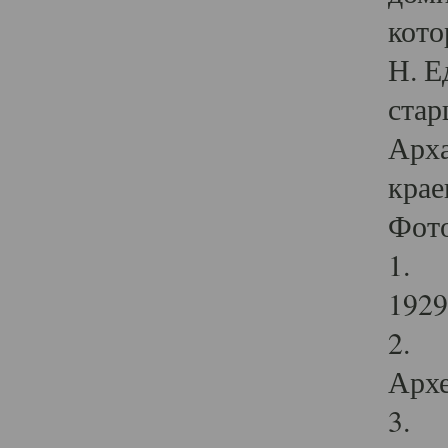
кото
Н. Е
стар
Арха
крае
Фот
1. С
1929 
2. Р
Архе
3. Ф