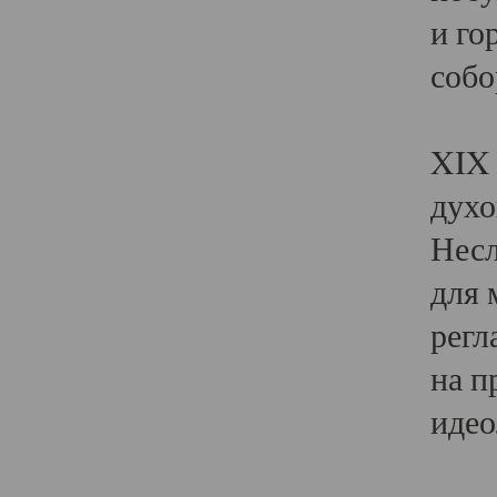
и го
собо
Явл
XIX 
духо
Несл
для 
регл
на п
идео
Поя