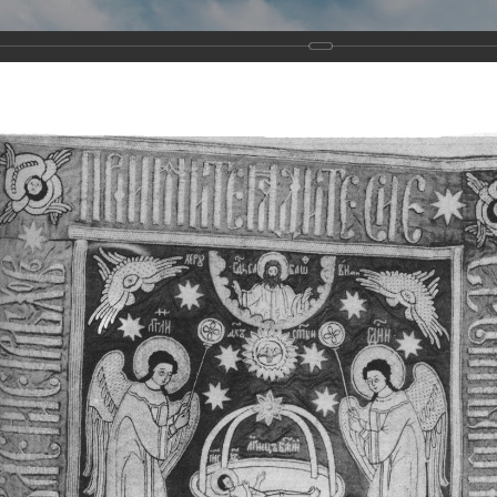
Виртуа
Новомученико
Земли А
Сайт создан по благосло
и Холмо
Наследники
Галерея
Главная
Галерея
Храмы-мученики Архангельска
Свято-Тро