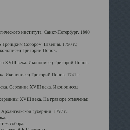
ического института. Санкт-Петербург, 1880
-Троицким Собором. Швеция. 1750 г.;
Иконописец Григорий Попов.
а XVIII века. Иконописец Григорий Попов.
». Иконописец Григорий Попов. 1741 г.
ска. Середина XVIII века. Иконописец
ередины XVIII века. На гравюре отмечены:
Архангельской губернии. 1797 г.;
ка.;
тёж собора.;
кварель В.Е.Галямина.;