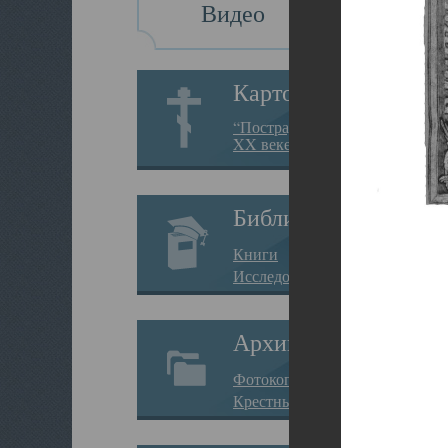
Видео
Картотека
“Пострадавшие за веру в
XX веке на Севере”
Библиотека
Книги
Исследования
Архив
Фотокопии дел
Крестные ходы