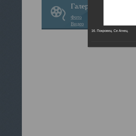
Галерея
Фото
Видео
16. Покровец. Се Агнец.