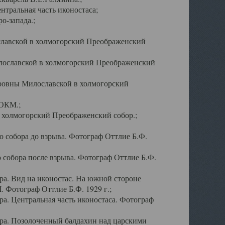
тральная часть иконостаса;
о-запада.;
славской в холмогорский Преображенский
лославской в холмогорский Преображенский
оровны Милославской в холмогорский
АОКМ.;
в холмогорский Преображенский собор.;
 собора до взрыва. Фотограф Оттлие Б.Ф.
 собора после взрыва. Фотограф Оттлие Б.Ф.
а. Вид на иконостас. На южной стороне
. Фотограф Оттлие Б.Ф. 1929 г.;
а. Центральная часть иконостаса. Фотограф
ра. Позолоченный балдахин над царскими