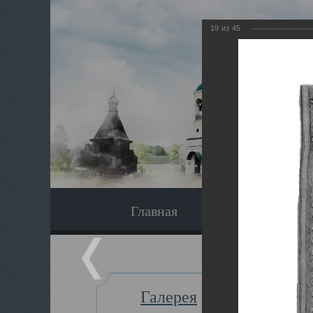
19
из
45
Главная
Экскурсия
Галерея