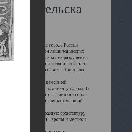
 Архангельска
 чем другие губернские города России
 в результате которых он лишился многих
у Архангельску ударила волна разрушения,
 20 –х годов. Отправной точкой чего стало
нсамбля кафедрального Свято – Троицкого
а, величественный каменный
ю и градостроительную доминанту города. В
оть до разрушения Свято – Троицкий собор
ний Архангельска, по праву занимающий
ртине Архангельска.
 себе яркую и своеобразную архитектуру
ниями России, Западной Европы и местной
вали его кафедральное значение,