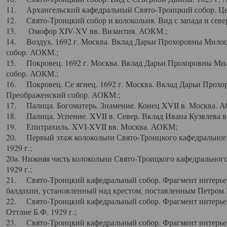
11. Архангельский кафедральный Свято-Троицкий собор. Цен
12. Свято-Троицкий собор и колокольня. Вид с запада и север
13. Омофор XIV-XV вв. Византия. АОКМ.;
14. Воздух. 1692 г. Москва. Вклад Дарьи Прохоровны Мило
собор. АОКМ.;
15. Покровец. 1692 г. Москва. Вклад Дарьи Прохоровны Ми
собор. АОКМ.;
16. Покровец. Се ягнец. 1692 г. Москва. Вклад Дарьи Прох
Преображенский собор. АОКМ.;
17. Палица. Богоматерь. Знамение. Конец XVII в. Москва. 
18. Палица. Успение. XVII в. Север. Вклад Ивана Кузвлева 
19. Епитрахиль. XVI-XVII вв. Москва. АОКМ;
20. Первый этаж колокольни Свято-Троицкого кафедрального
1929 г.;
20а. Нижняя часть колокольни Свято-Троицкого кафедрального
1929 г.;
21. Свято-Троицкий кафедральный собор. Фрагмент интерьер
балдахин, установленный над крестом, поставленным Петром I
22. Свято-Троицкий кафедральный собор. Фрагмент интерьер
Оттлие Б.Ф. 1929 г.;
23. Свято-Троицкий кафедральный собор. Фрагмент интерье