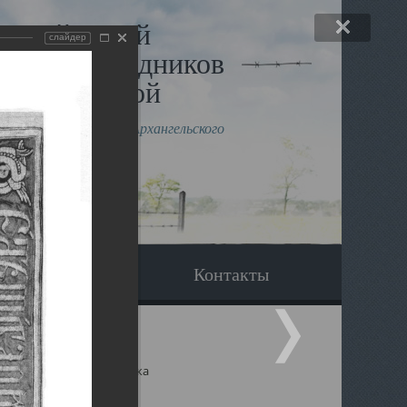
льный музей
слайдер
в и исповедников
рхангельской
влению митрополита Архангельского
горского Даниила
Вопрос-ответ
Контакты
ицкий собор Архангельска