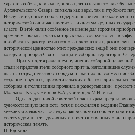
характер собора, как культурного центра взявшего на себя вы
Архангельского Севера, символа как веры, так и глубокого па
Неслучайно, описи собора содержат значительное количество п
исторической сопричастностью к личностям крупных государс
власти. В этой связи особенное значение для горожан приобре
временем большая часть которых была сосредоточена в кафедр
приобрели характер религиозного поклонения царским святыня
исторической ценностью этих гражданских вещей они подчер
которую приобрел Свято Троицкий собор на территории Север
Ярким подтверждением единения соборной церковной ис
стали и представители соборного притча, наполнившие служ
шла на сотрудничество с городской властью, на совместное о
создание научных, просветительских и благотворительных со
соборная интеллигенция проявила в развертывании просветит
Молчанов К.С., Смирнов В.А , Сибирцев М.И. и т.д.
Однако, для новой советской власти храм представляющи
художественную ценность, хотя и находился в ведении Главн
«вековым хламом». Последующая за сломом собора волна тотал
систему доминант – духовных и пространственных ориентиров,
историческая память.
Н. Едовина,