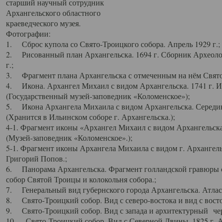
старший научный сотрудник
Архангельского областного
краеведческого музея.
Фотографии:
1. Сброс купола со Свято-Троицкого собора. Апрель 1929 г.;
2. Рисованный план Архангельска. 1694 г. Сборник Археолог
г.;
3. Фрагмент плана Архангельска с отмеченным на нём Свято
4. Икона. Архангел Михаил с видом Архангельска. 1741 г. 
(Государственный музей-заповедник «Коломенское»);
5. Икона Архангела Михаила с видом Архангельска. Середин
(Хранится в Ильинском соборе г. Архангельска.);
4-1. Фрагмент иконы «Архангел Михаил с видом Архангельска
(Музей-заповедник «Коломенское».);
5-1. Фрагмент иконы Архангела Михаила с видом г. Архангель
Григорий Попов.;
6. Панорама Архангельска. Фрагмент голландской гравюры с
собор Святой Троицы и колокольня собора.;
7. Генеральный вид губернского города Архангельска. Атлас 
8. Свято-Троицкий собор. Вид с северо-востока и вид с восто
9. Свято-Троицкий собор. Вид с запада и архитектурный чер
10. Свято-Троицкий собор. Вид с Северной Двины. 1825 г. А