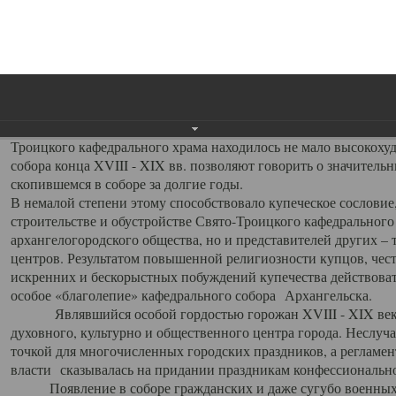
заслуженно выделяя из многочисленных культовых построек 
иконостас украшенный колоннами ионического стиля, с един
царскими вратами, изящным фронтоном и множеством резных,
собой поистине художественную ценность. В совокупности же
шитьем, многочисленными предметами церковной утвари интер
неповторимый красочный ансамбль декоративного убранства с
поражающий воображение своих посетителей. В соборной ризн
Троицкого кафедрального храма находилось не мало высокох
собора конца XVIII - XIX вв. позволяют говорить о значител
скопившемся в соборе за долгие годы.
В немалой степени этому способствовало купеческое сословие
строительстве и обустройстве Свято-Троицкого кафедрального 
архангелогородского общества, но и представителей других –
центров. Результатом повышенной религиозности купцов, чес
искренних и бескорыстных побуждений купечества действовать 
особое «благолепие» кафедрального собора Архангельска.
Являвшийся особой гордостью горожан XVIII - XIX века
духовного, культурно и общественного центра города. Неслуч
точкой для многочисленных городских праздников, а регламен
власти сказывалась на придании праздникам конфессионально
Появление в соборе гражданских и даже сугубо военных 