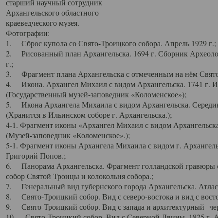
старший научный сотрудник
Архангельского областного
краеведческого музея.
Фотографии:
1. Сброс купола со Свято-Троицкого собора. Апрель 1929 г.;
2. Рисованный план Архангельска. 1694 г. Сборник Археолог
г.;
3. Фрагмент плана Архангельска с отмеченным на нём Свято
4. Икона. Архангел Михаил с видом Архангельска. 1741 г. 
(Государственный музей-заповедник «Коломенское»);
5. Икона Архангела Михаила с видом Архангельска. Середин
(Хранится в Ильинском соборе г. Архангельска.);
4-1. Фрагмент иконы «Архангел Михаил с видом Архангельска
(Музей-заповедник «Коломенское».);
5-1. Фрагмент иконы Архангела Михаила с видом г. Архангель
Григорий Попов.;
6. Панорама Архангельска. Фрагмент голландской гравюры с
собор Святой Троицы и колокольня собора.;
7. Генеральный вид губернского города Архангельска. Атлас 
8. Свято-Троицкий собор. Вид с северо-востока и вид с восто
9. Свято-Троицкий собор. Вид с запада и архитектурный чер
10. Свято-Троицкий собор. Вид с Северной Двины. 1825 г. А