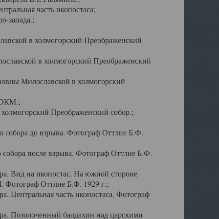
тральная часть иконостаса;
о-запада.;
славской в холмогорский Преображенский
лославской в холмогорский Преображенский
оровны Милославской в холмогорский
АОКМ.;
в холмогорский Преображенский собор.;
 собора до взрыва. Фотограф Оттлие Б.Ф.
 собора после взрыва. Фотограф Оттлие Б.Ф.
а. Вид на иконостас. На южной стороне
. Фотограф Оттлие Б.Ф. 1929 г.;
а. Центральная часть иконостаса. Фотограф
ра. Позолоченный балдахин над царскими