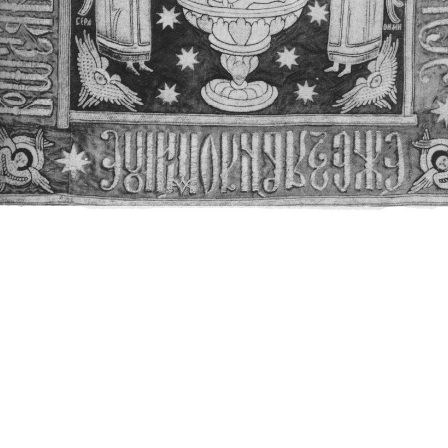
Свято-Троицкий собор
Свято-Троицкий собор Архангельска
23.12.2015
Сегодня мы можем говорить, что Архангельск в большей мере,
пострадал от целенаправленных систематических разрушений,
выдающихся памятников архитектуры. Больше всего по старом
вызванная борьбой с религией, набравшая особую силу в конце
разрушение православного центра архангельской губернии - а
собора Архангельска.
Возникнув в начале XVIII века в центре Архангельск
двухэтажный Троицкий собор, сразу превратился в зрительну
XVIII веке по масштабам ему не было равных на Севере. Впл
оставался самым высоким и значительным из городских строе
второе место, после гостиных дворов, в градостроительной ка
Один из самых больших и светлых соборов России воплотил в
портового города с отраженными в ней архитектурными тече
архангелогородской школы церковного зодчества.
Масштабность, благолепие и богатство собора, вполне оправды