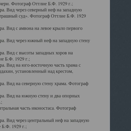
ери. Фотограф Оттлие Б.Ф. 1929 г.;
а. Вид через северный неф на западную
трашный суд». Фотограф Оттлие Б.Ф. 1929
. Вид с амвона на левое крыло первого
а. Вид через южный неф на западную стену
а. Вид с высоты западных хоров на
 Б.Ф. 1929 г.;
а. Вид на юго-восточную часть храма с
дахин, установленный над крестом,
а. Вид на северную стену храма. Фотограф
ра. Вид на южную стену и два опорных
;
тральная часть иконостаса. Фотограф
а. Вид через центральный неф на западную
Б.Ф. 1929 г.;