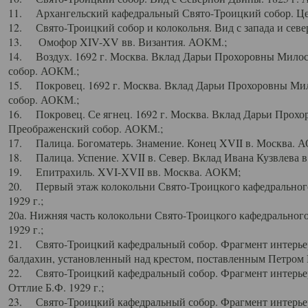
11. Архангельский кафедральный Свято-Троицкий собор. Цен
12. Свято-Троицкий собор и колокольня. Вид с запада и север
13. Омофор XIV-XV вв. Византия. АОКМ.;
14. Воздух. 1692 г. Москва. Вклад Дарьи Прохоровны Мило
собор. АОКМ.;
15. Покровец. 1692 г. Москва. Вклад Дарьи Прохоровны Ми
собор. АОКМ.;
16. Покровец. Се ягнец. 1692 г. Москва. Вклад Дарьи Прох
Преображенский собор. АОКМ.;
17. Палица. Богоматерь. Знамение. Конец XVII в. Москва. 
18. Палица. Успение. XVII в. Север. Вклад Ивана Кузвлева 
19. Епитрахиль. XVI-XVII вв. Москва. АОКМ;
20. Первый этаж колокольни Свято-Троицкого кафедрального
1929 г.;
20а. Нижняя часть колокольни Свято-Троицкого кафедрального
1929 г.;
21. Свято-Троицкий кафедральный собор. Фрагмент интерьер
балдахин, установленный над крестом, поставленным Петром I
22. Свято-Троицкий кафедральный собор. Фрагмент интерьер
Оттлие Б.Ф. 1929 г.;
23. Свято-Троицкий кафедральный собор. Фрагмент интерье