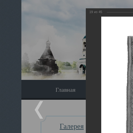
19
из
45
Главная
Экскурсия
Галерея