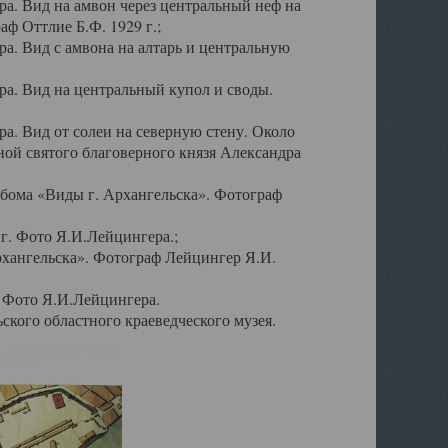
а. Вид на амвон через центральный неф на
аф Оттлие Б.Ф. 1929 г.;
. Вид с амвона на алтарь и центральную
а. Вид на центральный купол и своды.
. Вид от солеи на северную стену. Около
ой святого благоверного князя Александра
бома «Виды г. Архангельска». Фотограф
г. Фото Я.И.Лейцингера.;
рхангельска». Фотограф Лейцингер Я.И.
. Фото Я.И.Лейцингера.
кого областного краеведческого музея.