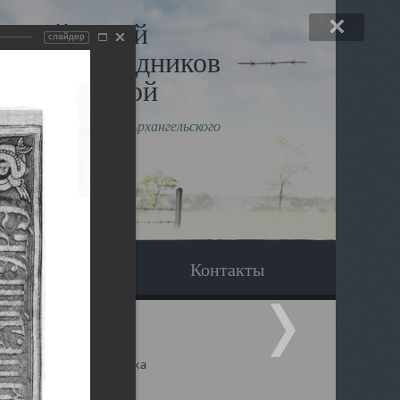
льный музей
слайдер
в и исповедников
рхангельской
влению митрополита Архангельского
горского Даниила
Вопрос-ответ
Контакты
ицкий собор Архангельска