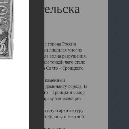
 Архангельска
 чем другие губернские города России
 в результате которых он лишился многих
у Архангельску ударила волна разрушения,
 20 –х годов. Отправной точкой чего стало
нсамбля кафедрального Свято – Троицкого
а, величественный каменный
ю и градостроительную доминанту города. В
оть до разрушения Свято – Троицкий собор
ний Архангельска, по праву занимающий
ртине Архангельска.
 себе яркую и своеобразную архитектуру
ниями России, Западной Европы и местной
вали его кафедральное значение,