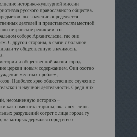
полнение историко-культурной миссии
триотизма русского православного общества.
редметов, чье значение определяется
твенных деятелей и представителям местной
тали петровские реликвии, со
альном соборе Архангельска, где они
м. С другой стороны, в связи с большой
кивали ту общественную значимость,
а.
тории и общественной жизни города
ение церкви новым содержанием. Они охотно
бсуждение местных проблем,
юзов. Наиболее ярко общественное служение
ельской и научной деятельности. Среди них
й, несомненную историко –
ауки как памятник старины, оказался лишь
ьных разрушений сотрет с лица города ту
 на которых держался город и его