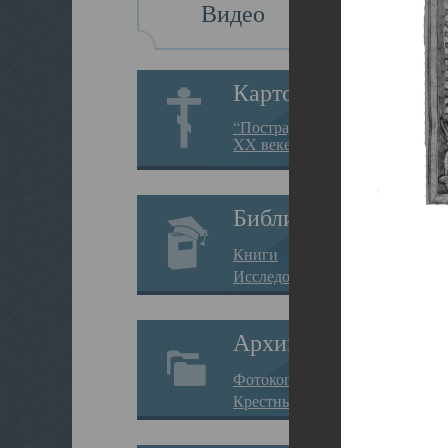
Видео
Картотека
“Пострадавшие за веру в
XX веке на Севере”
Библиотека
Книги
Исследования
Архив
Фотокопии дел
Крестные ходы