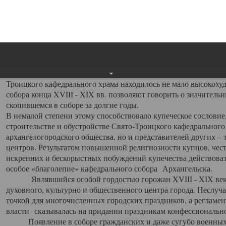
заслуженно выделяя из многочисленных культовых построек 
иконостас украшенный колоннами ионического стиля, с един
царскими вратами, изящным фронтоном и множеством резных,
собой поистине художественную ценность. В совокупности же
шитьем, многочисленными предметами церковной утвари интер
неповторимый красочный ансамбль декоративного убранства с
поражающий воображение своих посетителей. В соборной ризн
Троицкого кафедрального храма находилось не мало высокох
собора конца XVIII - XIX вв. позволяют говорить о значител
скопившемся в соборе за долгие годы.
В немалой степени этому способствовало купеческое сословие
строительстве и обустройстве Свято-Троицкого кафедрального 
архангелогородского общества, но и представителей других –
центров. Результатом повышенной религиозности купцов, чес
искренних и бескорыстных побуждений купечества действовать 
особое «благолепие» кафедрального собора Архангельска.
Являвшийся особой гордостью горожан XVIII - XIX века
духовного, культурно и общественного центра города. Неслуч
точкой для многочисленных городских праздников, а регламен
власти сказывалась на придании праздникам конфессионально
Появление в соборе гражданских и даже сугубо военных 