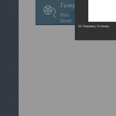
Галерея
Фото
Видео
16. Покровец. Се Агнец.