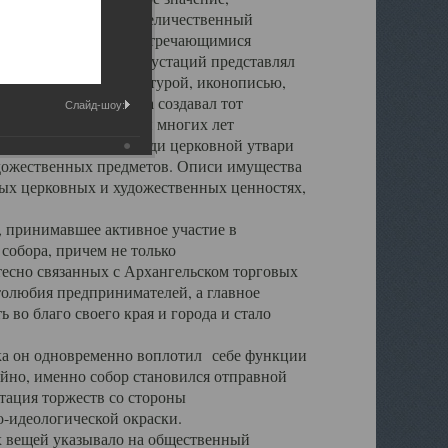
города. Обширный и величественный
ственными нигде не встречающимися
 символических инкрустаций представлял
 с живописью, скульптурой, иконописью,
ьер Троицкого храма создавал тот
Слайд-шоу:
обора, на протяжении многих лет
ице, библиотеке, среди церковной утвари
удожественных предметов. Описи имущества
ьных церковных и художественных ценностях,
, принимавшее активное участие в
собора, причем не только
 тесно связанных с Архангельском торговых
толюбия предпринимателей, а главное
во благо своего края и города и стало
 он одновременно воплотил себе функции
айно, именно собор становился отправной
тация торжеств со стороны
-идеологической окраски.
вещей указывало на общественный