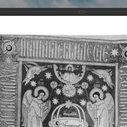
Виртуа
Новомученико
Земли А
Сайт создан по благосло
и Холмо
Наследники
Галерея
Главная
Галерея
Храмы-мученики Архангельска
Свято-Тро