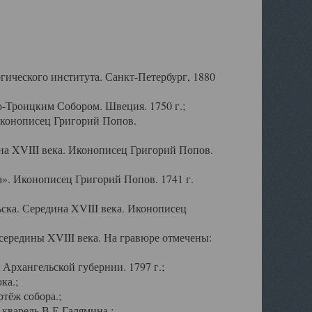
ического института. Санкт-Петербург, 1880
-Троицким Собором. Швеция. 1750 г.;
Иконописец Григорий Попов.
а XVIII века. Иконописец Григорий Попов.
». Иконописец Григорий Попов. 1741 г.
ска. Середина XVIII века. Иконописец
ередины XVIII века. На гравюре отмечены:
Архангельской губернии. 1797 г.;
ка.;
тёж собора.;
кварель В.Е.Галямина.;