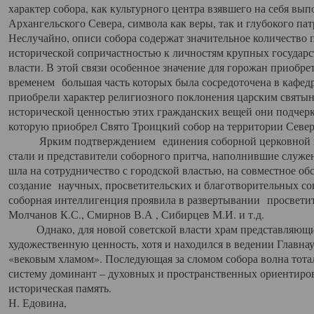
характер собора, как культурного центра взявшего на себя вы
Архангельского Севера, символа как веры, так и глубокого па
Неслучайно, описи собора содержат значительное количество п
исторической сопричастностью к личностям крупных государс
власти. В этой связи особенное значение для горожан приобре
временем большая часть которых была сосредоточена в кафедр
приобрели характер религиозного поклонения царским святыня
исторической ценностью этих гражданских вещей они подчер
которую приобрел Свято Троицкий собор на территории Север
Ярким подтверждением единения соборной церковной ис
стали и представители соборного притча, наполнившие служ
шла на сотрудничество с городской властью, на совместное о
создание научных, просветительских и благотворительных со
соборная интеллигенция проявила в развертывании просветит
Молчанов К.С., Смирнов В.А , Сибирцев М.И. и т.д.
Однако, для новой советской власти храм представляющи
художественную ценность, хотя и находился в ведении Главн
«вековым хламом». Последующая за сломом собора волна тотал
систему доминант – духовных и пространственных ориентиров,
историческая память.
Н. Едовина,