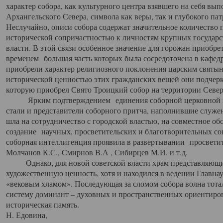
характер собора, как культурного центра взявшего на себя вы
Архангельского Севера, символа как веры, так и глубокого па
Неслучайно, описи собора содержат значительное количество п
исторической сопричастностью к личностям крупных государс
власти. В этой связи особенное значение для горожан приобре
временем большая часть которых была сосредоточена в кафедр
приобрели характер религиозного поклонения царским святыня
исторической ценностью этих гражданских вещей они подчер
которую приобрел Свято Троицкий собор на территории Север
Ярким подтверждением единения соборной церковной ис
стали и представители соборного притча, наполнившие служ
шла на сотрудничество с городской властью, на совместное о
создание научных, просветительских и благотворительных со
соборная интеллигенция проявила в развертывании просветит
Молчанов К.С., Смирнов В.А , Сибирцев М.И. и т.д.
Однако, для новой советской власти храм представляющи
художественную ценность, хотя и находился в ведении Главн
«вековым хламом». Последующая за сломом собора волна тотал
систему доминант – духовных и пространственных ориентиров,
историческая память.
Н. Едовина,