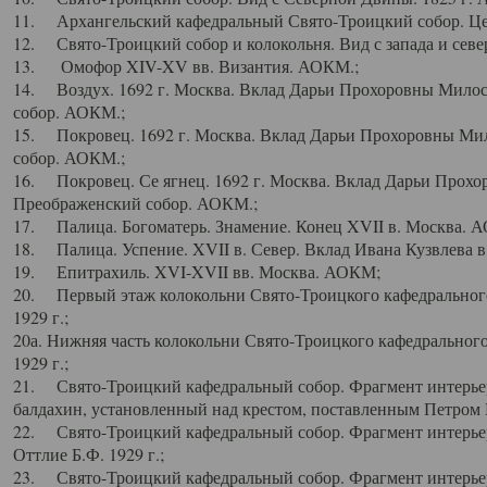
11. Архангельский кафедральный Свято-Троицкий собор. Цен
12. Свято-Троицкий собор и колокольня. Вид с запада и север
13. Омофор XIV-XV вв. Византия. АОКМ.;
14. Воздух. 1692 г. Москва. Вклад Дарьи Прохоровны Мило
собор. АОКМ.;
15. Покровец. 1692 г. Москва. Вклад Дарьи Прохоровны Ми
собор. АОКМ.;
16. Покровец. Се ягнец. 1692 г. Москва. Вклад Дарьи Прох
Преображенский собор. АОКМ.;
17. Палица. Богоматерь. Знамение. Конец XVII в. Москва. 
18. Палица. Успение. XVII в. Север. Вклад Ивана Кузвлева 
19. Епитрахиль. XVI-XVII вв. Москва. АОКМ;
20. Первый этаж колокольни Свято-Троицкого кафедрального
1929 г.;
20а. Нижняя часть колокольни Свято-Троицкого кафедрального
1929 г.;
21. Свято-Троицкий кафедральный собор. Фрагмент интерьер
балдахин, установленный над крестом, поставленным Петром I
22. Свято-Троицкий кафедральный собор. Фрагмент интерьер
Оттлие Б.Ф. 1929 г.;
23. Свято-Троицкий кафедральный собор. Фрагмент интерье