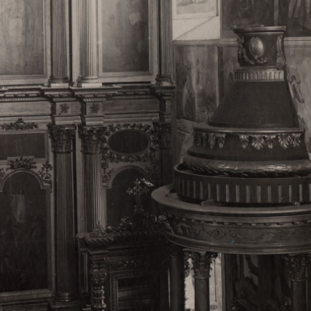
Свято-Троицкий собор
Свято-Троицкий собор Архангельска
23.12.2015
Сегодня мы можем говорить, что Архангельск в большей мере,
пострадал от целенаправленных систематических разрушений,
выдающихся памятников архитектуры. Больше всего по старом
вызванная борьбой с религией, набравшая особую силу в конце
разрушение православного центра архангельской губернии - а
собора Архангельска.
Возникнув в начале XVIII века в центре Архангельск
двухэтажный Троицкий собор, сразу превратился в зрительну
XVIII веке по масштабам ему не было равных на Севере. Впл
оставался самым высоким и значительным из городских строе
второе место, после гостиных дворов, в градостроительной ка
Один из самых больших и светлых соборов России воплотил в
портового города с отраженными в ней архитектурными тече
архангелогородской школы церковного зодчества.
Масштабность, благолепие и богатство собора, вполне оправды