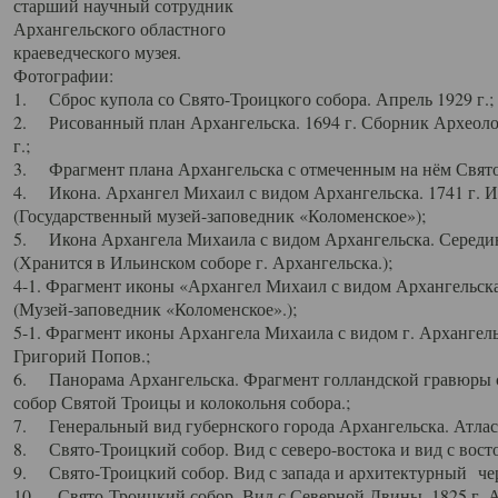
старший научный сотрудник
Архангельского областного
краеведческого музея.
Фотографии:
1. Сброс купола со Свято-Троицкого собора. Апрель 1929 г.;
2. Рисованный план Архангельска. 1694 г. Сборник Археолог
г.;
3. Фрагмент плана Архангельска с отмеченным на нём Свято
4. Икона. Архангел Михаил с видом Архангельска. 1741 г. 
(Государственный музей-заповедник «Коломенское»);
5. Икона Архангела Михаила с видом Архангельска. Середин
(Хранится в Ильинском соборе г. Архангельска.);
4-1. Фрагмент иконы «Архангел Михаил с видом Архангельска
(Музей-заповедник «Коломенское».);
5-1. Фрагмент иконы Архангела Михаила с видом г. Архангель
Григорий Попов.;
6. Панорама Архангельска. Фрагмент голландской гравюры с
собор Святой Троицы и колокольня собора.;
7. Генеральный вид губернского города Архангельска. Атлас 
8. Свято-Троицкий собор. Вид с северо-востока и вид с восто
9. Свято-Троицкий собор. Вид с запада и архитектурный чер
10. Свято-Троицкий собор. Вид с Северной Двины. 1825 г. А