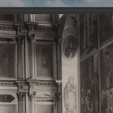
Виртуа
Новомученико
Земли А
Сайт создан по благосло
и Холмо
Наследники
Галерея
Главная
Галерея
Храмы-мученики Архангельска
Свято-Тро