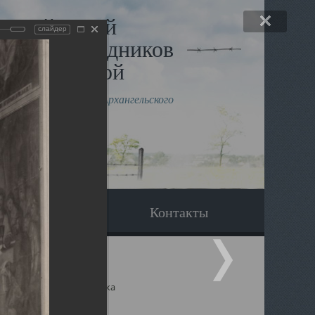
льный музей
слайдер
в и исповедников
рхангельской
влению митрополита Архангельского
горского Даниила
Вопрос-ответ
Контакты
ицкий собор Архангельска