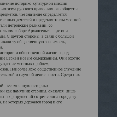
полнение историко-культурной миссии
триотизма русского православного общества.
редметов, чье значение определяется
твенных деятелей и представителям местной
тали петровские реликвии, со
альном соборе Архангельска, где они
м. С другой стороны, в связи с большой
кивали ту общественную значимость,
а.
тории и общественной жизни города
ение церкви новым содержанием. Они охотно
бсуждение местных проблем,
юзов. Наиболее ярко общественное служение
ельской и научной деятельности. Среди них
й, несомненную историко –
ауки как памятник старины, оказался лишь
ьных разрушений сотрет с лица города ту
 на которых держался город и его