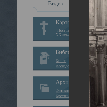
Видео
Картотека
“Пострадавшие за веру в
XX веке на Севере”
Библиотека
Книги
Исследования
Архив
Фотокопии дел
Крестные ходы