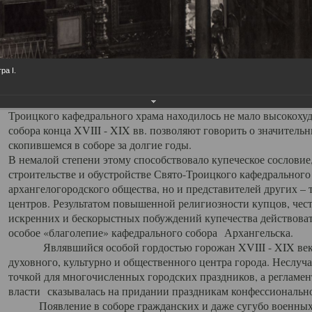
заслуженно выделяя из многочисленных культовых построек 
иконостас украшенный колоннами ионического стиля, с един
царскими вратами, изящным фронтоном и множеством резных,
собой поистине художественную ценность. В совокупности же
шитьем, многочисленными предметами церковной утвари интер
ра I.
неповторимый красочный ансамбль декоративного убранства с
поражающий воображение своих посетителей. В соборной ризн
Троицкого кафедрального храма находилось не мало высокох
собора конца XVIII - XIX вв. позволяют говорить о значител
скопившемся в соборе за долгие годы.
В немалой степени этому способствовало купеческое сословие
строительстве и обустройстве Свято-Троицкого кафедрального 
архангелогородского общества, но и представителей других –
центров. Результатом повышенной религиозности купцов, чес
искренних и бескорыстных побуждений купечества действовать 
особое «благолепие» кафедрального собора Архангельска.
Являвшийся особой гордостью горожан XVIII - XIX века
духовного, культурно и общественного центра города. Неслуч
точкой для многочисленных городских праздников, а регламен
власти сказывалась на придании праздникам конфессионально
Появление в соборе гражданских и даже сугубо военных 