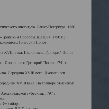
ического института. Санкт-Петербург, 1880
-Троицким Собором. Швеция. 1750 г.;
Иконописец Григорий Попов.
а XVIII века. Иконописец Григорий Попов.
». Иконописец Григорий Попов. 1741 г.
ска. Середина XVIII века. Иконописец
ередины XVIII века. На гравюре отмечены:
Архангельской губернии. 1797 г.;
ка.;
тёж собора.;
кварель В.Е.Галямина.;