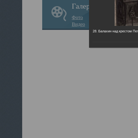
Галерея
Фото
Видео
28. Балахин над крестом Пет