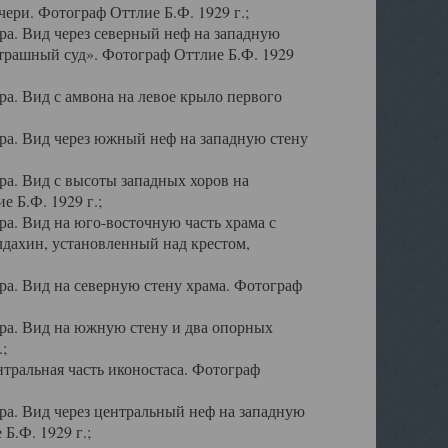
ери. Фотограф Оттлие Б.Ф. 1929 г.;
а. Вид через северный неф на западную
трашный суд». Фотограф Оттлие Б.Ф. 1929
. Вид с амвона на левое крыло первого
а. Вид через южный неф на западную стену
а. Вид с высоты западных хоров на
 Б.Ф. 1929 г.;
а. Вид на юго-восточную часть храма с
дахин, установленный над крестом,
а. Вид на северную стену храма. Фотограф
ра. Вид на южную стену и два опорных
;
тральная часть иконостаса. Фотограф
а. Вид через центральный неф на западную
Б.Ф. 1929 г.;