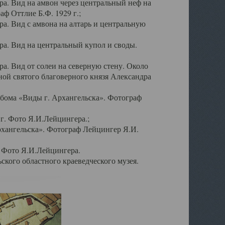
а. Вид на амвон через центральный неф на
аф Оттлие Б.Ф. 1929 г.;
. Вид с амвона на алтарь и центральную
а. Вид на центральный купол и своды.
. Вид от солеи на северную стену. Около
ой святого благоверного князя Александра
бома «Виды г. Архангельска». Фотограф
г. Фото Я.И.Лейцингера.;
рхангельска». Фотограф Лейцингер Я.И.
. Фото Я.И.Лейцингера.
кого областного краеведческого музея.