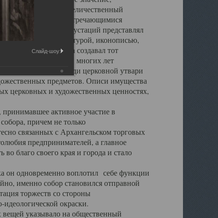
города. Обширный и величественный
ственными нигде не встречающимися
 символических инкрустаций представлял
 с живописью, скульптурой, иконописью,
ьер Троицкого храма создавал тот
Слайд-шоу:
обора, на протяжении многих лет
ице, библиотеке, среди церковной утвари
удожественных предметов. Описи имущества
ьных церковных и художественных ценностях,
, принимавшее активное участие в
собора, причем не только
 тесно связанных с Архангельском торговых
толюбия предпринимателей, а главное
во благо своего края и города и стало
 он одновременно воплотил себе функции
айно, именно собор становился отправной
тация торжеств со стороны
-идеологической окраски.
вещей указывало на общественный