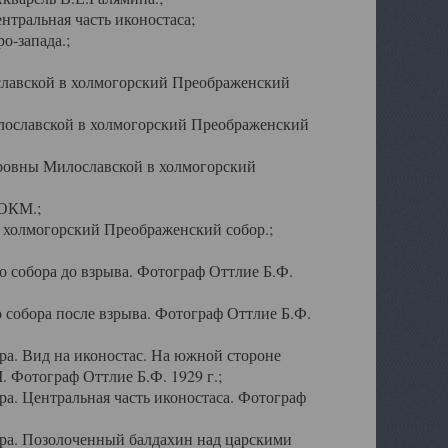
тральная часть иконостаса;
о-запада.;
славской в холмогорский Преображенский
лославской в холмогорский Преображенский
оровны Милославской в холмогорский
АОКМ.;
в холмогорский Преображенский собор.;
 собора до взрыва. Фотограф Оттлие Б.Ф.
 собора после взрыва. Фотограф Оттлие Б.Ф.
а. Вид на иконостас. На южной стороне
. Фотограф Оттлие Б.Ф. 1929 г.;
а. Центральная часть иконостаса. Фотограф
ра. Позолоченный балдахин над царскими