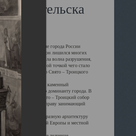
 Архангельска
 чем другие губернские города России
 в результате которых он лишился многих
у Архангельску ударила волна разрушения,
 20 –х годов. Отправной точкой чего стало
нсамбля кафедрального Свято – Троицкого
а, величественный каменный
ю и градостроительную доминанту города. В
оть до разрушения Свято – Троицкий собор
ний Архангельска, по праву занимающий
ртине Архангельска.
 себе яркую и своеобразную архитектуру
ниями России, Западной Европы и местной
вали его кафедральное значение,