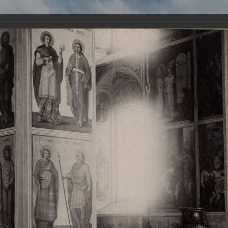
Виртуа
Новомученико
Земли А
Сайт создан по благосло
и Холмо
Наследники
Галерея
Главная
Галерея
Храмы-мученики Архангельска
Свято-Тро