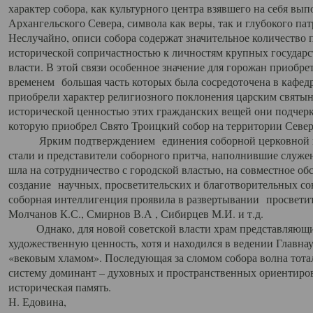
характер собора, как культурного центра взявшего на себя вы
Архангельского Севера, символа как веры, так и глубокого па
Неслучайно, описи собора содержат значительное количество п
исторической сопричастностью к личностям крупных государс
власти. В этой связи особенное значение для горожан приобре
временем большая часть которых была сосредоточена в кафедр
приобрели характер религиозного поклонения царским святыня
исторической ценностью этих гражданских вещей они подчер
которую приобрел Свято Троицкий собор на территории Север
Ярким подтверждением единения соборной церковной ис
стали и представители соборного притча, наполнившие служ
шла на сотрудничество с городской властью, на совместное о
создание научных, просветительских и благотворительных со
соборная интеллигенция проявила в развертывании просветит
Молчанов К.С., Смирнов В.А , Сибирцев М.И. и т.д.
Однако, для новой советской власти храм представляющи
художественную ценность, хотя и находился в ведении Главн
«вековым хламом». Последующая за сломом собора волна тотал
систему доминант – духовных и пространственных ориентиров,
историческая память.
Н. Едовина,