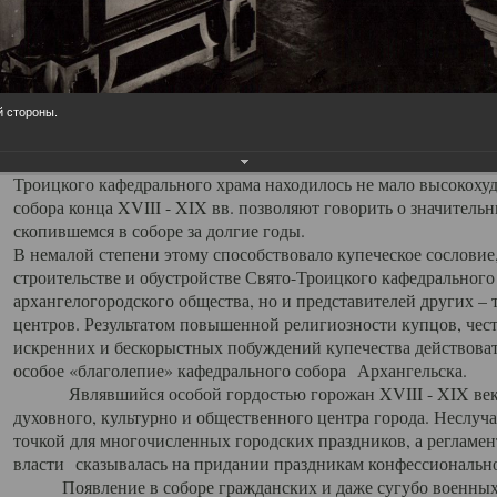
заслуженно выделяя из многочисленных культовых построек 
иконостас украшенный колоннами ионического стиля, с един
царскими вратами, изящным фронтоном и множеством резных,
собой поистине художественную ценность. В совокупности же
шитьем, многочисленными предметами церковной утвари интер
й стороны.
неповторимый красочный ансамбль декоративного убранства с
поражающий воображение своих посетителей. В соборной ризн
Троицкого кафедрального храма находилось не мало высокох
собора конца XVIII - XIX вв. позволяют говорить о значител
скопившемся в соборе за долгие годы.
В немалой степени этому способствовало купеческое сословие
строительстве и обустройстве Свято-Троицкого кафедрального 
архангелогородского общества, но и представителей других –
центров. Результатом повышенной религиозности купцов, чес
искренних и бескорыстных побуждений купечества действовать 
особое «благолепие» кафедрального собора Архангельска.
Являвшийся особой гордостью горожан XVIII - XIX века
духовного, культурно и общественного центра города. Неслуч
точкой для многочисленных городских праздников, а регламен
власти сказывалась на придании праздникам конфессионально
Появление в соборе гражданских и даже сугубо военных 