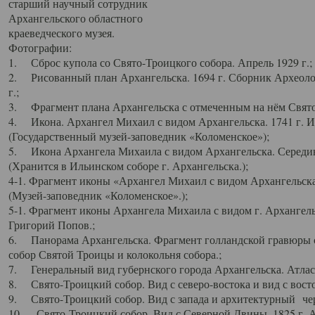
старший научный сотрудник
Архангельского областного
краеведческого музея.
Фотографии:
1. Сброс купола со Свято-Троицкого собора. Апрель 1929 г.;
2. Рисованный план Архангельска. 1694 г. Сборник Археолог
г.;
3. Фрагмент плана Архангельска с отмеченным на нём Свято
4. Икона. Архангел Михаил с видом Архангельска. 1741 г. 
(Государственный музей-заповедник «Коломенское»);
5. Икона Архангела Михаила с видом Архангельска. Середин
(Хранится в Ильинском соборе г. Архангельска.);
4-1. Фрагмент иконы «Архангел Михаил с видом Архангельска
(Музей-заповедник «Коломенское».);
5-1. Фрагмент иконы Архангела Михаила с видом г. Архангель
Григорий Попов.;
6. Панорама Архангельска. Фрагмент голландской гравюры с
собор Святой Троицы и колокольня собора.;
7. Генеральный вид губернского города Архангельска. Атлас 
8. Свято-Троицкий собор. Вид с северо-востока и вид с восто
9. Свято-Троицкий собор. Вид с запада и архитектурный чер
10. Свято-Троицкий собор. Вид с Северной Двины. 1825 г. А