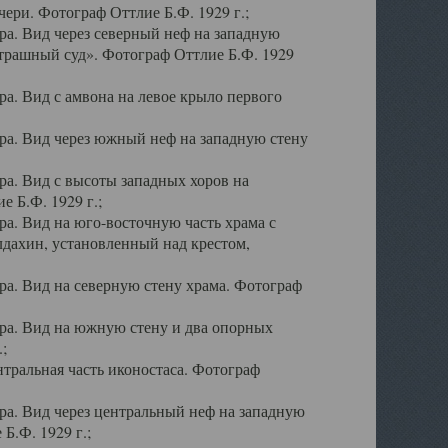
ери. Фотограф Оттлие Б.Ф. 1929 г.;
а. Вид через северный неф на западную
трашный суд». Фотограф Оттлие Б.Ф. 1929
. Вид с амвона на левое крыло первого
а. Вид через южный неф на западную стену
а. Вид с высоты западных хоров на
 Б.Ф. 1929 г.;
а. Вид на юго-восточную часть храма с
дахин, установленный над крестом,
а. Вид на северную стену храма. Фотограф
ра. Вид на южную стену и два опорных
;
тральная часть иконостаса. Фотограф
а. Вид через центральный неф на западную
Б.Ф. 1929 г.;