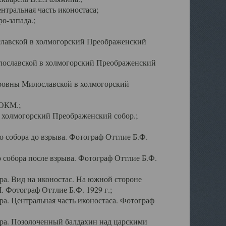
тральная часть иконостаса;
о-запада.;
славской в холмогорский Преображенский
лославской в холмогорский Преображенский
оровны Милославской в холмогорский
АОКМ.;
в холмогорский Преображенский собор.;
 собора до взрыва. Фотограф Оттлие Б.Ф.
 собора после взрыва. Фотограф Оттлие Б.Ф.
а. Вид на иконостас. На южной стороне
. Фотограф Оттлие Б.Ф. 1929 г.;
а. Центральная часть иконостаса. Фотограф
ра. Позолоченный балдахин над царскими