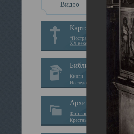
Видео
Картотека
“Пострадавшие за веру в
XX веке на Севере”
Библиотека
Книги
Исследования
Архив
Фотокопии дел
Крестные ходы