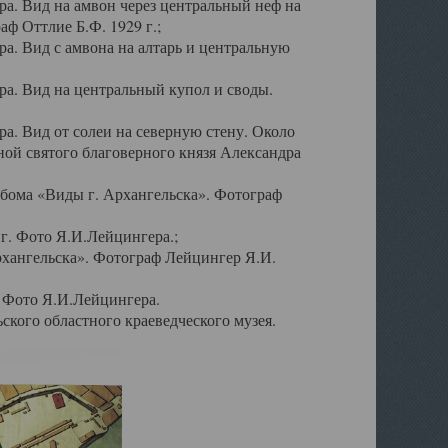
а. Вид на амвон через центральный неф на
аф Оттлие Б.Ф. 1929 г.;
. Вид с амвона на алтарь и центральную
а. Вид на центральный купол и своды.
. Вид от солеи на северную стену. Около
ой святого благоверного князя Александра
бома «Виды г. Архангельска». Фотограф
г. Фото Я.И.Лейцингера.;
рхангельска». Фотограф Лейцингер Я.И.
. Фото Я.И.Лейцингера.
кого областного краеведческого музея.