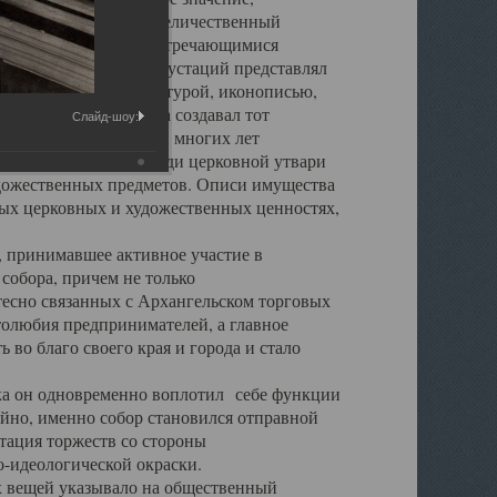
города. Обширный и величественный
ственными нигде не встречающимися
 символических инкрустаций представлял
 с живописью, скульптурой, иконописью,
ьер Троицкого храма создавал тот
Слайд-шоу:
обора, на протяжении многих лет
ице, библиотеке, среди церковной утвари
удожественных предметов. Описи имущества
ьных церковных и художественных ценностях,
, принимавшее активное участие в
собора, причем не только
 тесно связанных с Архангельском торговых
толюбия предпринимателей, а главное
во благо своего края и города и стало
 он одновременно воплотил себе функции
айно, именно собор становился отправной
тация торжеств со стороны
-идеологической окраски.
вещей указывало на общественный