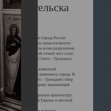
 Архангельска
 чем другие губернские города России
 в результате которых он лишился многих
у Архангельску ударила волна разрушения,
 20 –х годов. Отправной точкой чего стало
нсамбля кафедрального Свято – Троицкого
а, величественный каменный
ю и градостроительную доминанту города. В
оть до разрушения Свято – Троицкий собор
ний Архангельска, по праву занимающий
ртине Архангельска.
 себе яркую и своеобразную архитектуру
ниями России, Западной Европы и местной
вали его кафедральное значение,