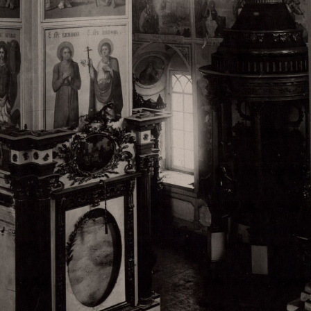
Свято-Троицкий собор
Свято-Троицкий собор Архангельска
23.12.2015
Сегодня мы можем говорить, что Архангельск в большей мере,
пострадал от целенаправленных систематических разрушений,
выдающихся памятников архитектуры. Больше всего по старом
вызванная борьбой с религией, набравшая особую силу в конце
разрушение православного центра архангельской губернии - а
собора Архангельска.
Возникнув в начале XVIII века в центре Архангельск
двухэтажный Троицкий собор, сразу превратился в зрительну
XVIII веке по масштабам ему не было равных на Севере. Впл
оставался самым высоким и значительным из городских строе
второе место, после гостиных дворов, в градостроительной ка
Один из самых больших и светлых соборов России воплотил в
портового города с отраженными в ней архитектурными тече
архангелогородской школы церковного зодчества.
Масштабность, благолепие и богатство собора, вполне оправды