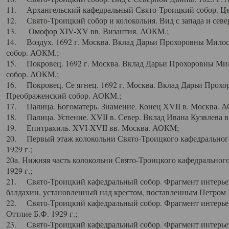
11. Архангельский кафедральный Свято-Троицкий собор. Цен
12. Свято-Троицкий собор и колокольня. Вид с запада и север
13. Омофор XIV-XV вв. Византия. АОКМ.;
14. Воздух. 1692 г. Москва. Вклад Дарьи Прохоровны Мило
собор. АОКМ.;
15. Покровец. 1692 г. Москва. Вклад Дарьи Прохоровны Ми
собор. АОКМ.;
16. Покровец. Се ягнец. 1692 г. Москва. Вклад Дарьи Прох
Преображенский собор. АОКМ.;
17. Палица. Богоматерь. Знамение. Конец XVII в. Москва. 
18. Палица. Успение. XVII в. Север. Вклад Ивана Кузвлева 
19. Епитрахиль. XVI-XVII вв. Москва. АОКМ;
20. Первый этаж колокольни Свято-Троицкого кафедрального
1929 г.;
20а. Нижняя часть колокольни Свято-Троицкого кафедрального
1929 г.;
21. Свято-Троицкий кафедральный собор. Фрагмент интерьер
балдахин, установленный над крестом, поставленным Петром I
22. Свято-Троицкий кафедральный собор. Фрагмент интерьер
Оттлие Б.Ф. 1929 г.;
23. Свято-Троицкий кафедральный собор. Фрагмент интерье