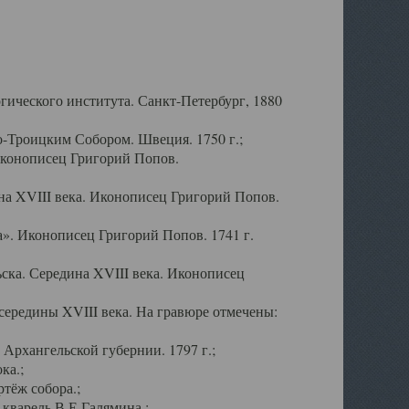
ического института. Санкт-Петербург, 1880
-Троицким Собором. Швеция. 1750 г.;
Иконописец Григорий Попов.
а XVIII века. Иконописец Григорий Попов.
». Иконописец Григорий Попов. 1741 г.
ска. Середина XVIII века. Иконописец
ередины XVIII века. На гравюре отмечены:
Архангельской губернии. 1797 г.;
ка.;
тёж собора.;
кварель В.Е.Галямина.;