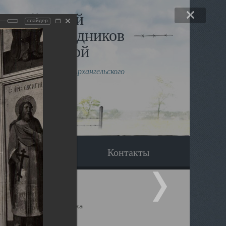
льный музей
слайдер
в и исповедников
рхангельской
влению митрополита Архангельского
горского Даниила
Вопрос-ответ
Контакты
ицкий собор Архангельска