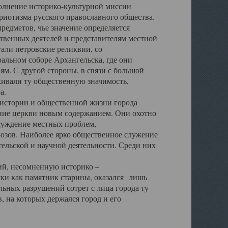
полнение историко-культурной миссии
триотизма русского православного общества.
редметов, чье значение определяется
твенных деятелей и представителям местной
тали петровские реликвии, со
альном соборе Архангельска, где они
м. С другой стороны, в связи с большой
кивали ту общественную значимость,
а.
тории и общественной жизни города
ение церкви новым содержанием. Они охотно
бсуждение местных проблем,
юзов. Наиболее ярко общественное служение
ельской и научной деятельности. Среди них
й, несомненную историко –
ауки как памятник старины, оказался лишь
ьных разрушений сотрет с лица города ту
 на которых держался город и его