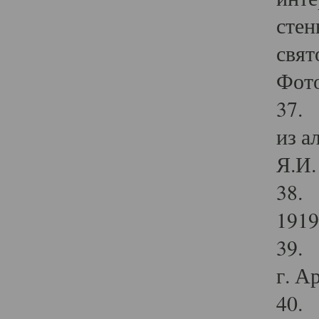
стен
свят
Фото
37. 
из а
Я.И. 
38. 
1919
39. 
г. А
40. 