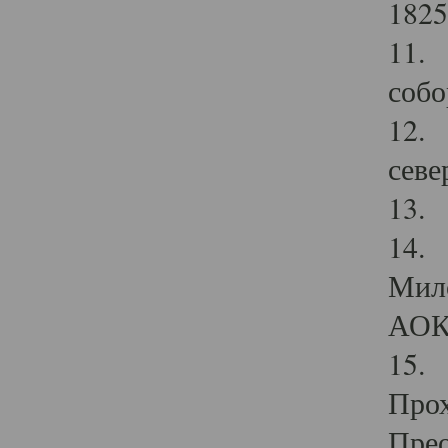
1825
11.
собо
12. 
севе
13.
14. 
Мило
АОК
15. 
Прох
Прео