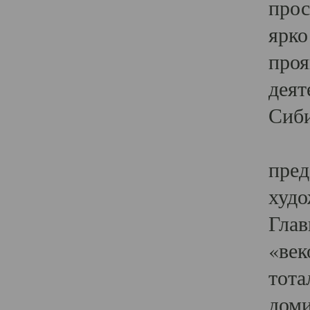
прос
ярко
проя
деят
Сиби
Одн
пред
худо
Глав
«век
тота
доми