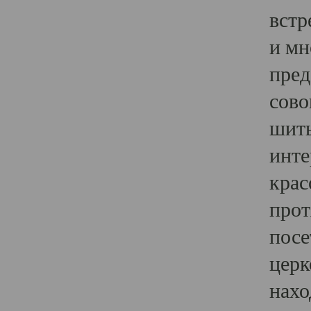
встр
и мн
пред
сово
шить
инте
крас
прот
посе
церк
нахо