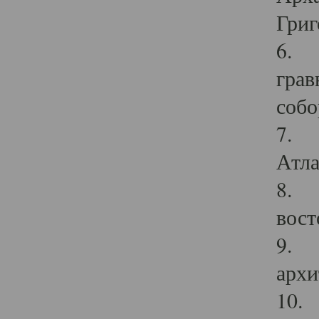
Григ
6. П
грав
собо
7. Г
Атла
8. С
вост
9. С
архи
10. 