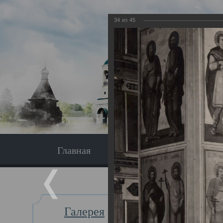
34
из
45
Главная
Экскурсия
Главная
Галерея