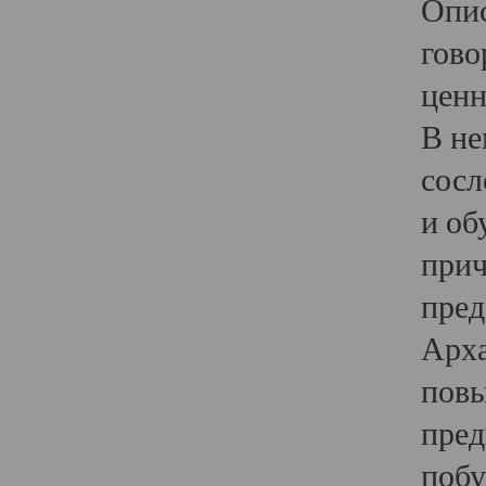
Опис
гово
ценн
В не
сосл
и об
прич
пред
Арха
повы
пред
побу