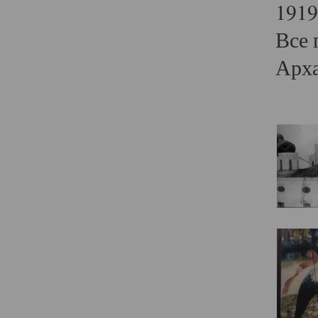
1919
Все 
Арха