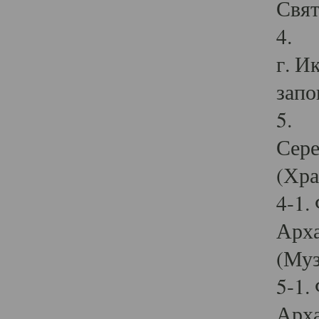
Свят
4. И
г. И
запо
5. И
Сере
(Хра
4-1.
Арха
(Муз
5-1.
Арха