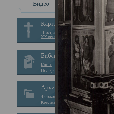
Видео
Св
Картотека
Свя
“Пострадавшие за веру в
XX веке на Севере”
23.12.
Сего
Библиотека
мере
Книги
целе
Исследования
резу
Архив
памя
Фотокопии дел
Арха
Крестные ходы
борь