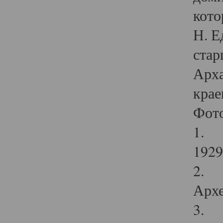
кото
Н. Е
стар
Арха
крае
Фот
1. С
1929 
2. Р
Архе
3. Ф