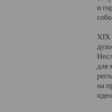
и го
собо
Явл
XIX 
духо
Несл
для 
регл
на п
идео
Поя