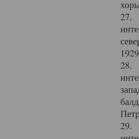
хоры
27. 
инте
севе
1929 
28. 
инте
запа
балд
Петр
29. 
инте