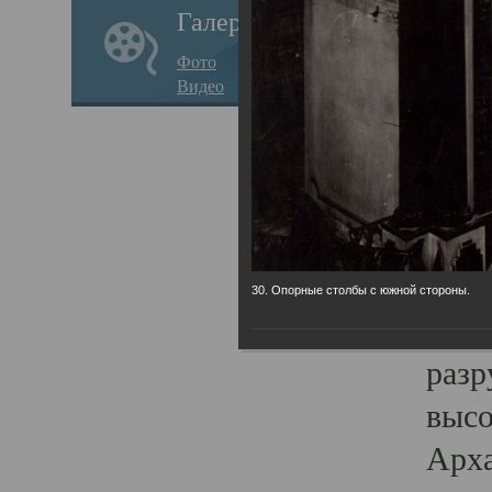
Галерея
годо
Фото
прав
Видео
кафе
Воз
Арха
Трои
град
30. Опорные столбы с южной стороны.
масш
разр
высо
Арха