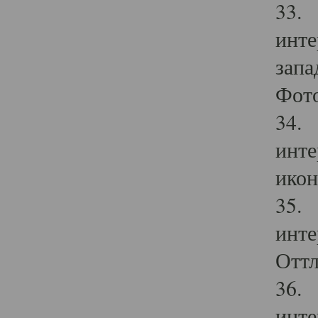
33. 
инте
запа
Фото
34. 
инте
икон
35. 
инте
Оттл
36. 
инте