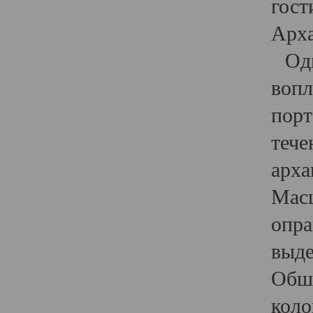
гост
Арха
Один
вопл
порт
тече
арха
Масш
опра
выде
Обши
коло