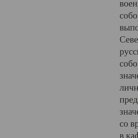
воен
собо
выпо
Севе
русс
собо
знач
личн
пред
знач
со в
в ка