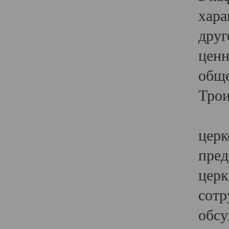
хара
друг
ценн
обще
Трои
Ярк
церк
пред
церк
сотр
обсу