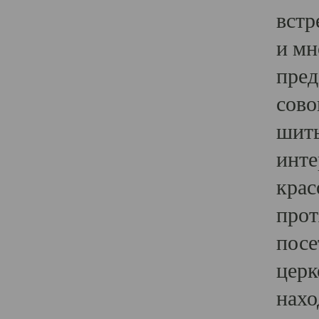
встр
и мн
пред
сово
шить
инте
крас
прот
посе
церк
нахо