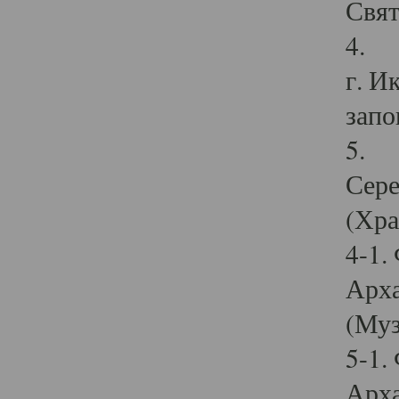
Свят
4. И
г. И
запо
5. И
Сере
(Хра
4-1.
Арха
(Муз
5-1.
Арха