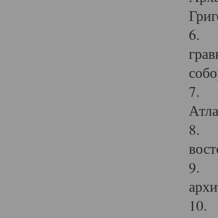
Григ
6. П
грав
собо
7. Г
Атла
8. С
вост
9. С
архи
10. 