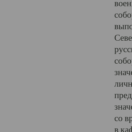
воен
собо
выпо
Севе
русс
собо
знач
личн
пред
знач
со в
в ка