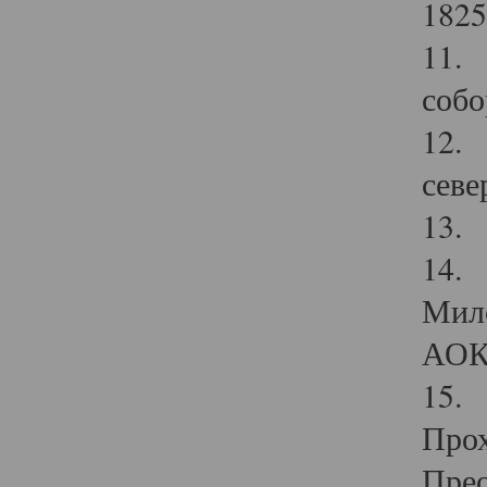
1825
11.
собо
12. 
севе
13.
14. 
Мило
АОК
15. 
Прох
Прео