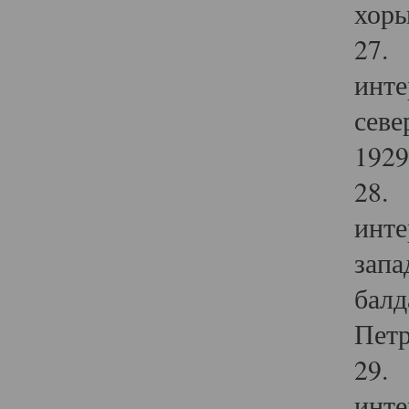
хоры
27. 
инте
севе
1929 
28. 
инте
запа
балд
Петр
29. 
инте