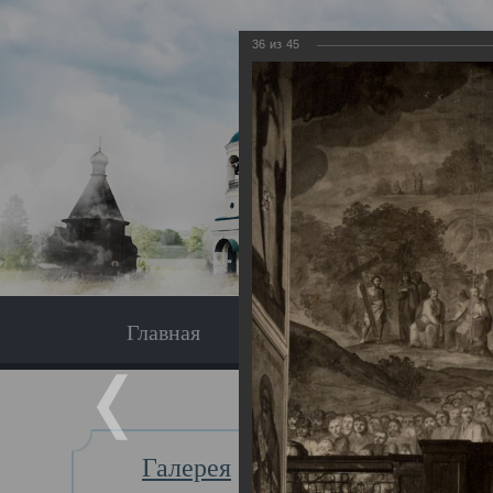
36
из
45
Главная
Экскурсия
Главная
Галерея