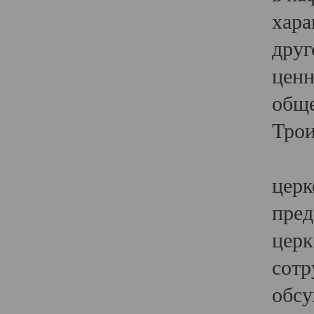
хара
друг
ценн
обще
Трои
Ярк
церк
пред
церк
сотр
обсу