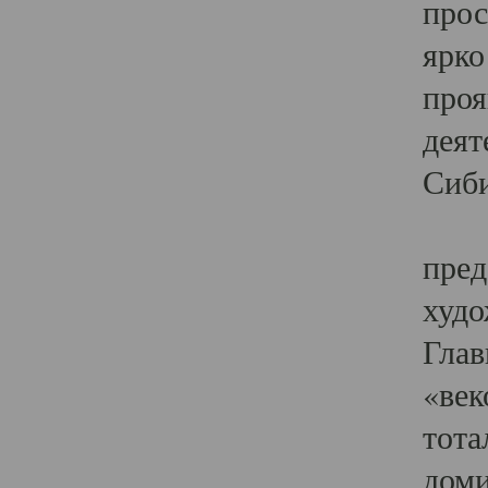
прос
ярко
проя
деят
Сиби
Одн
пред
худо
Глав
«век
тота
доми