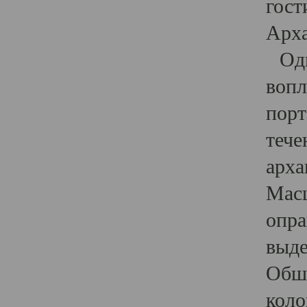
гост
Арха
Один
вопл
порт
тече
арха
Масш
опра
выде
Обши
коло