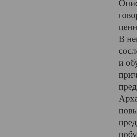
Опис
гово
ценн
В не
сосл
и об
прич
пред
Арха
повы
пред
побу