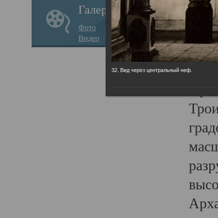
Галерея
годо
Фото
прав
Видео
кафе
Воз
32. Вид через центральный неф.
Арха
Трои
град
масш
разр
высо
Арха