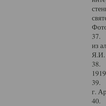
стен
свят
Фото
37. 
из а
Я.И. 
38. 
1919
39. 
г. А
40. 