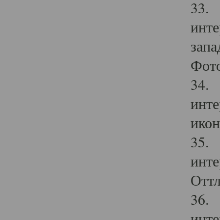
33. 
инте
запа
Фото
34. 
инте
икон
35. 
инте
Оттл
36. 
инте