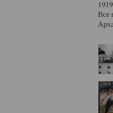
1919
Все 
Арха