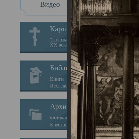
Видео
Св
Картотека
Свя
“Пострадавшие за веру в
XX веке на Севере”
23.12.
Сего
Библиотека
мере
Книги
целе
Исследования
резу
Архив
памя
Фотокопии дел
Арха
Крестные ходы
борь