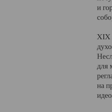
и го
собо
Явл
XIX 
духо
Несл
для 
регл
на п
идео
Поя