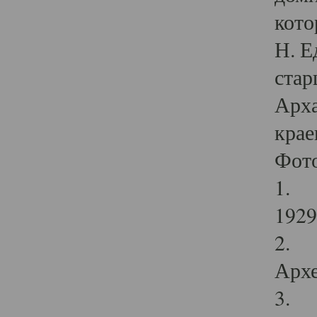
кото
Н. Е
стар
Арха
крае
Фот
1. С
1929 
2. Р
Архе
3. Ф