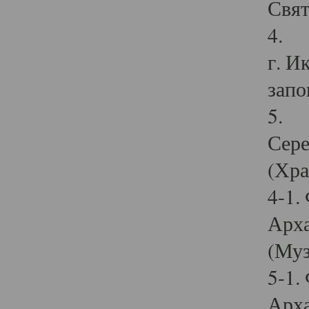
Свят
4. И
г. И
запо
5. И
Сере
(Хра
4-1.
Арха
(Муз
5-1.
Арха