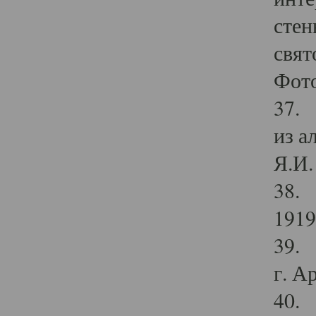
стен
свят
Фото
37. 
из а
Я.И. 
38. 
1919
39. 
г. А
40. 