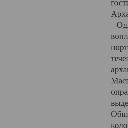
гост
Арха
Один
вопл
порт
тече
арха
Масш
опра
выде
Обши
коло