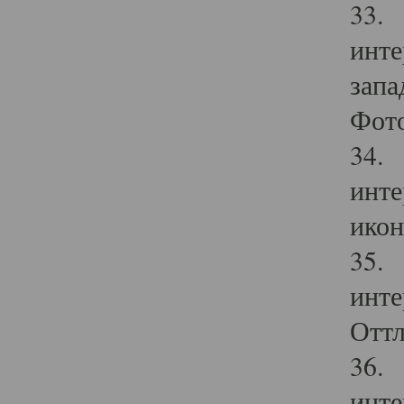
33. 
инте
запа
Фото
34. 
инте
икон
35. 
инте
Оттл
36. 
инте