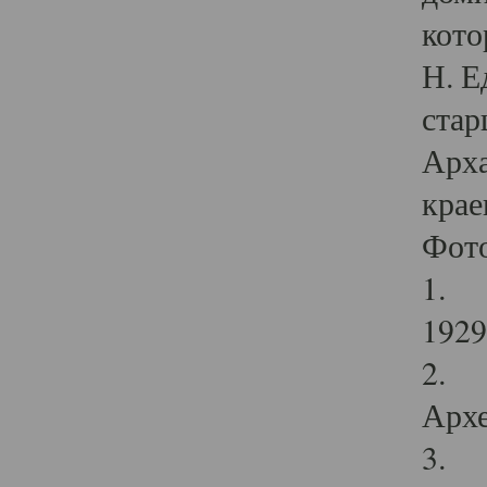
кото
Н. Е
стар
Арха
крае
Фот
1. С
1929 
2. Р
Архе
3. Ф