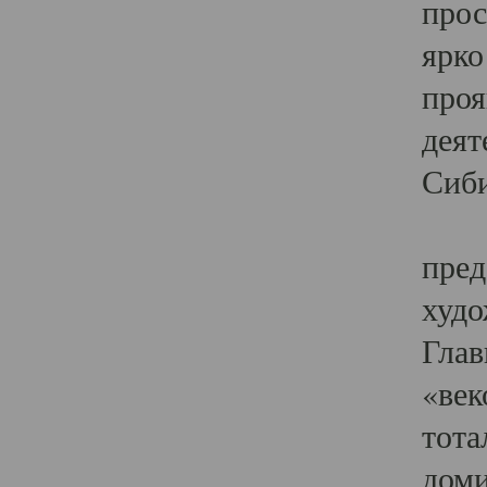
прос
ярко
проя
деят
Сиби
Одн
пред
худо
Глав
«век
тота
доми