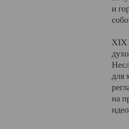
и го
собо
Явл
XIX 
духо
Несл
для 
регл
на п
идео
Поя