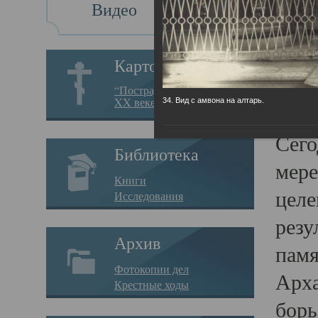
Видео
Св
Картотека
Свя
“Пострадавшие за веру в
XX веке на Севере”
34. Вид с амвона на алтарь.
23.12.
Сего
Библиотека
мере
Книги
целе
Исследования
резу
Архив
памя
Фотокопии дел
Арха
Крестные ходы
борь