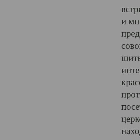
встр
и мн
пред
сово
шить
инте
крас
прот
посе
церк
нахо