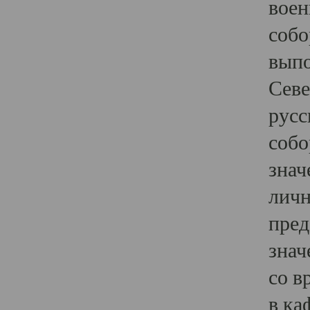
воен
собо
выпо
Севе
русс
собо
знач
личн
пред
знач
со в
в ка