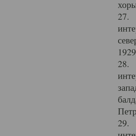
хоры
27. 
инте
севе
1929 
28. 
инте
запа
балд
Петр
29. 
инте