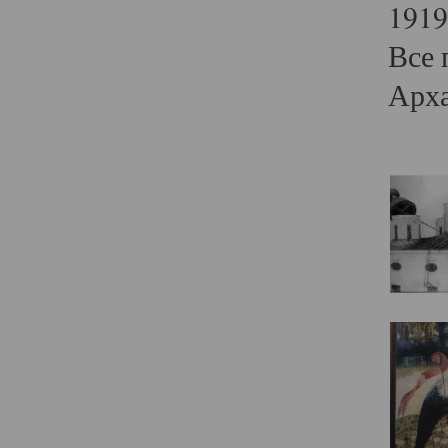
1919
Все 
Арха