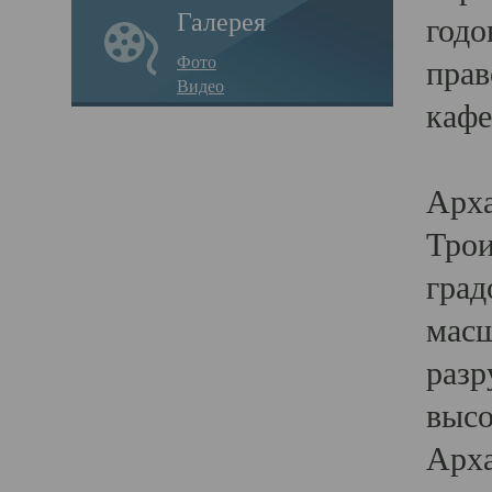
Галерея
годо
Фото
прав
Видео
кафе
Воз
Арха
Трои
град
масш
разр
высо
Арха