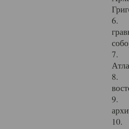
Григ
6. П
грав
собо
7. Г
Атла
8. С
вост
9. С
архи
10. 