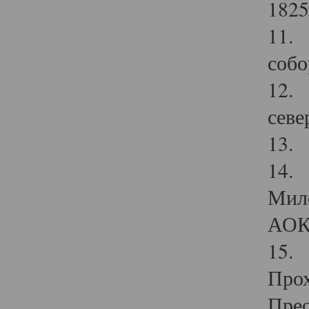
1825
11.
собо
12. 
севе
13.
14. 
Мило
АОК
15. 
Прох
Прео