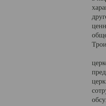
хара
друг
ценн
обще
Трои
Ярк
церк
пред
церк
сотр
обсу