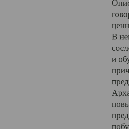
Опис
гово
ценн
В не
сосл
и об
прич
пред
Арха
повы
пред
побу