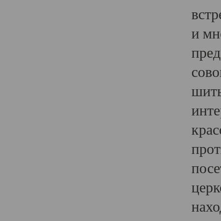
встр
и мн
пред
сово
шить
инте
крас
прот
посе
церк
нахо