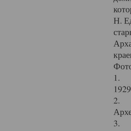
кото
Н. Е
стар
Арха
крае
Фот
1. С
1929 
2. Р
Архе
3. Ф