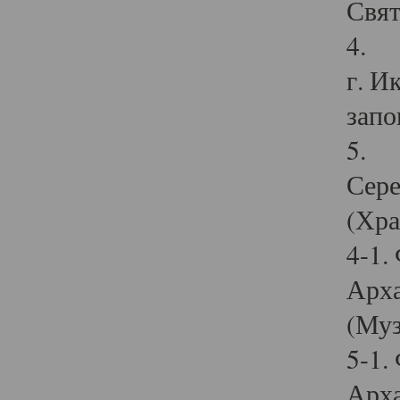
Свят
4. И
г. И
запо
5. И
Сере
(Хра
4-1.
Арха
(Муз
5-1.
Арха