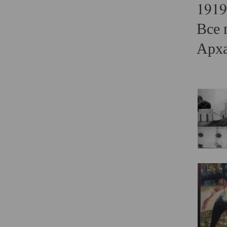
1919
Все 
Арха