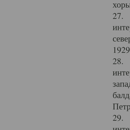
хоры
27. 
инте
севе
1929 
28. 
инте
запа
балд
Петр
29. 
инте