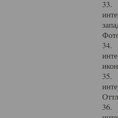
33. 
инте
запа
Фото
34. 
инте
икон
35. 
инте
Оттл
36. 
инте