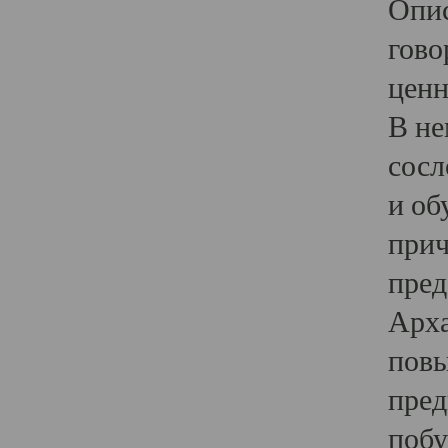
Опис
гово
ценн
В не
сосл
и об
прич
пред
Арха
повы
пред
побу