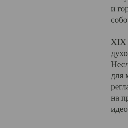
и го
собо
Явл
XIX 
духо
Несл
для 
регл
на п
идео
Поя