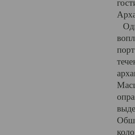
гост
Арха
Один
вопл
порт
тече
арха
Масш
опра
выде
Обши
коло