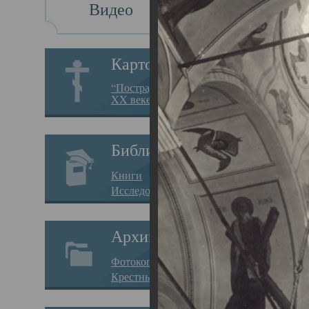
Видео
Св
Картотека
Свя
“Пострадавшие за веру в
XX веке на Севере”
23.12.
Сего
Библиотека
мере
Книги
целе
Исследования
резу
Архив
памя
Фотокопии дел
Арха
Крестные ходы
борь