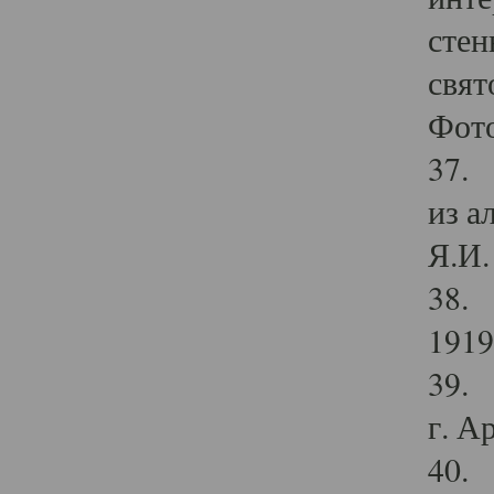
стен
свят
Фото
37. 
из а
Я.И. 
38. 
1919
39. 
г. А
40. 