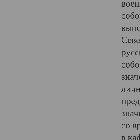
воен
собо
выпо
Севе
русс
собо
знач
личн
пред
знач
со в
в ка