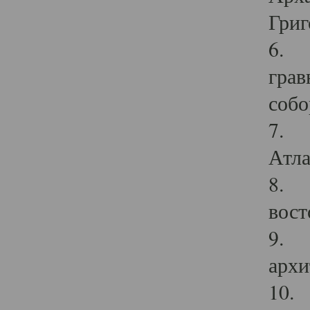
Григ
6. П
грав
собо
7. Г
Атла
8. С
вост
9. С
архи
10. 