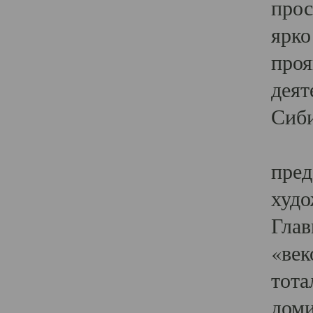
прос
ярко
проя
деят
Сиби
Одн
пред
худо
Глав
«век
тота
доми