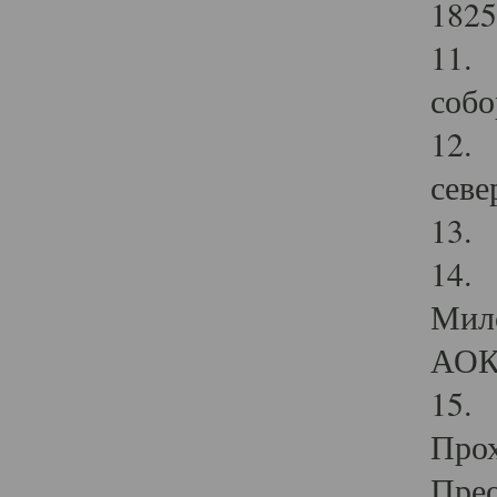
1825
11.
собо
12. 
севе
13.
14. 
Мило
АОК
15. 
Прох
Прео