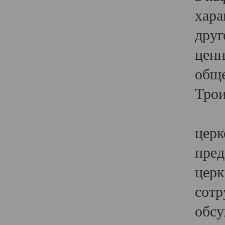
хара
друг
ценн
обще
Трои
Ярк
церк
пред
церк
сотр
обсу