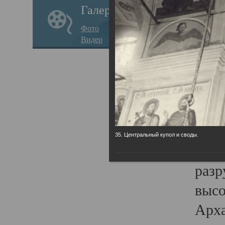
Галерея
годо
Фото
прав
Видео
кафе
Воз
Арха
Трои
град
35. Центральный купол и своды.
масш
разр
высо
Арха