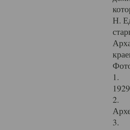
кото
Н. Е
стар
Арха
крае
Фот
1. С
1929 
2. Р
Архе
3. Ф