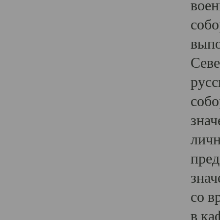
воен
собо
выпо
Севе
русс
собо
знач
личн
пред
знач
со в
в ка