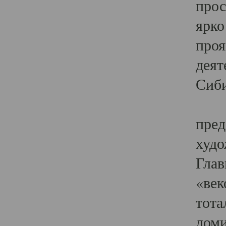
прос
ярко
проя
деят
Сиби
Одн
пред
худо
Глав
«век
тота
доми