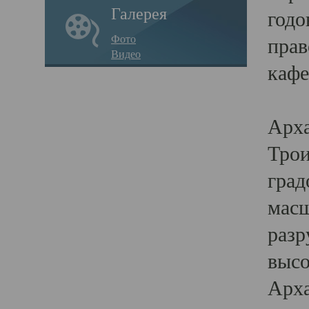
Галерея
годо
Фото
прав
Видео
кафе
Воз
Арха
Трои
град
масш
разр
высо
Арха