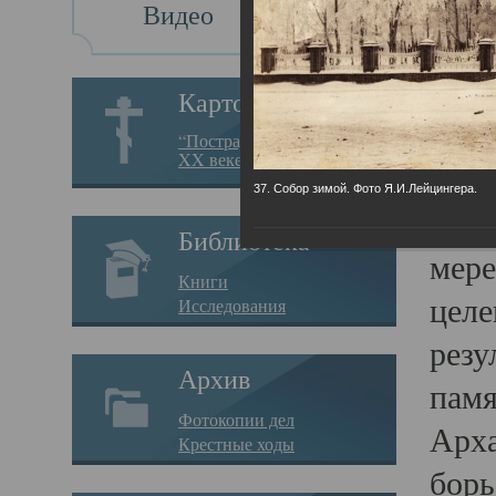
Видео
Св
Картотека
Свя
“Пострадавшие за веру в
XX веке на Севере”
23.12.
37. Собор зимой. Фото Я.И.Лейцингера.
Сего
Библиотека
мере
Книги
целе
Исследования
резу
Архив
памя
Фотокопии дел
Арха
Крестные ходы
борь