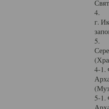
Свят
4. И
г. И
запо
5. И
Сере
(Хра
4-1.
Арха
(Муз
5-1.
Арха