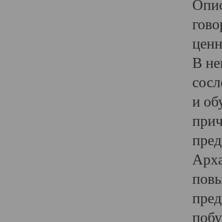
Опис
гово
ценн
В не
сосл
и об
прич
пред
Арха
повы
пред
побу