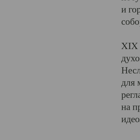
и го
собо
Явл
XIX 
духо
Несл
для 
регл
на п
идео
Поя