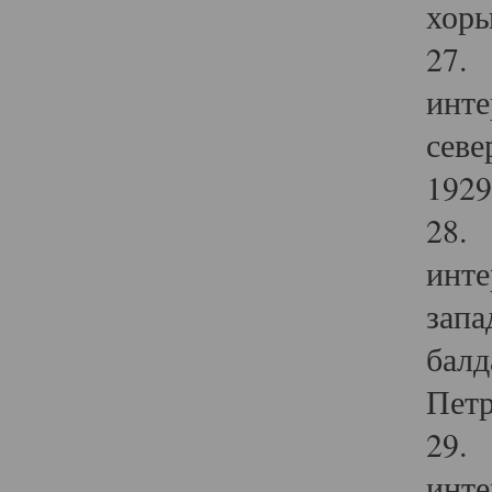
хоры
27. 
инте
севе
1929 
28. 
инте
запа
балд
Петр
29. 
инте