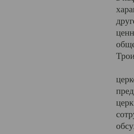
хара
друг
ценн
обще
Трои
Ярк
церк
пред
церк
сотр
обсу