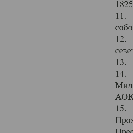
1825
11.
собо
12. 
севе
13.
14. 
Мило
АОК
15. 
Прох
Прео