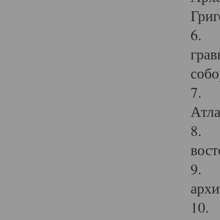
Григ
6. П
грав
собо
7. Г
Атла
8. С
вост
9. С
архи
10. 