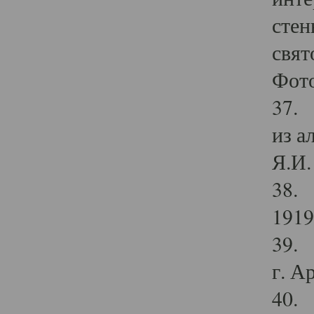
стен
свят
Фото
37. 
из а
Я.И. 
38. 
1919
39. 
г. А
40. 