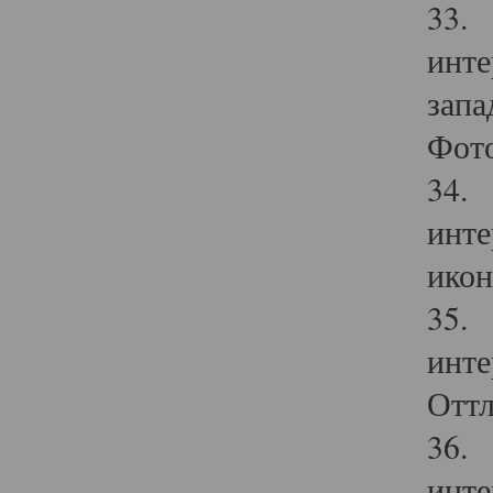
33. 
инте
запа
Фото
34. 
инте
икон
35. 
инте
Оттл
36. 
инте