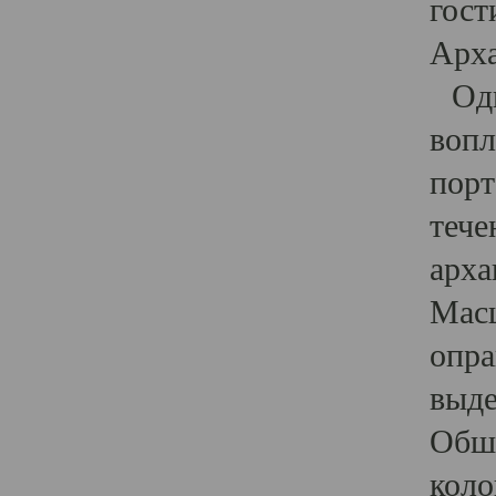
гост
Арха
Один
вопл
порт
тече
арха
Масш
опра
выде
Обши
коло