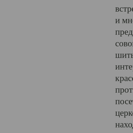
встр
и мн
пред
сово
шить
инте
крас
прот
посе
церк
нахо