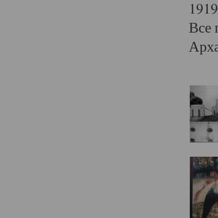
1919
Все 
Арха