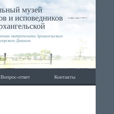
льный музей
в и исповедников
рхангельской
влению митрополита Архангельского
горского Даниила
Вопрос-ответ
Контакты