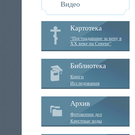
Видео
Картотека
“Пострадавшие за веру в
XX веке на Севере”
Библиотека
Книги
Исследования
Архив
Фотокопии дел
Крестные ходы