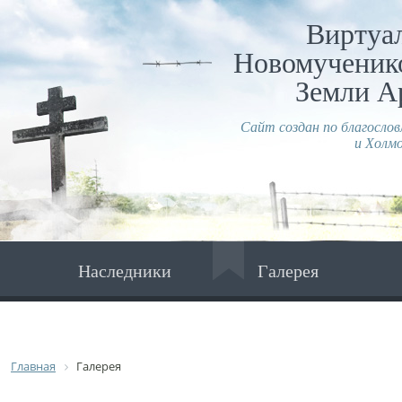
Виртуа
Новомученико
Земли А
Сайт создан по благосло
и Холмо
Наследники
Галерея
Главная
Галерея