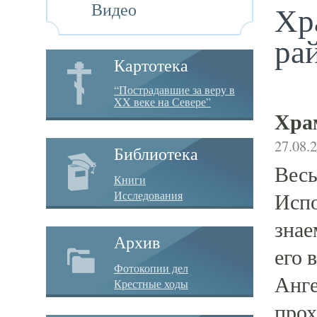
Видео
Хр
ра
Картотека
“Пострадавшие за веру в
XX веке на Севере”
Хра
27.08.
Библиотека
Весь
Книги
Исследования
Испо
знае
Архив
его 
Фотокопии дел
Анге
Крестные ходы
прох