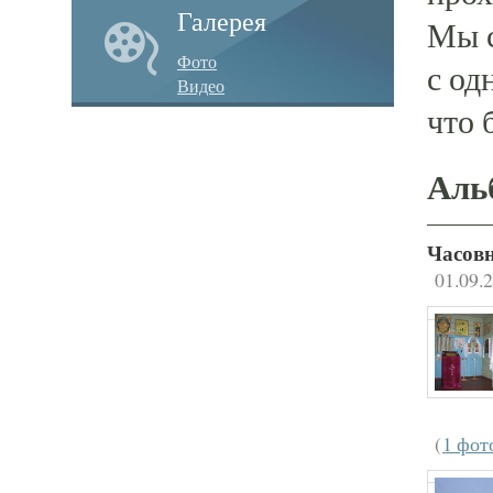
Галерея
Мы с
Фото
с од
Видео
что 
Аль
Часовн
01.09.
(
1 фот