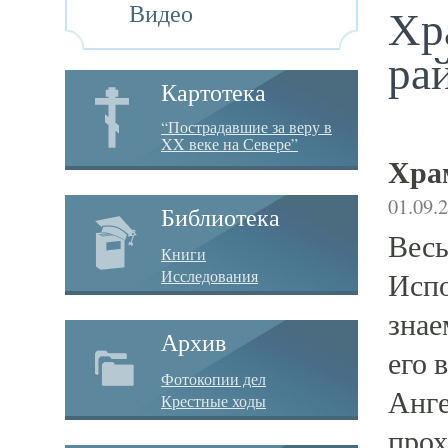
Видео
Хр
ра
Картотека
“Пострадавшие за веру в
XX веке на Севере”
Хра
01.09.
Библиотека
Весь
Книги
Исследования
Испо
знае
Архив
его 
Фотокопии дел
Анге
Крестные ходы
прох