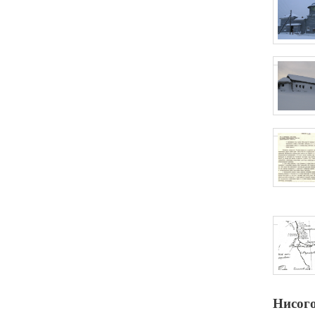
Нисог