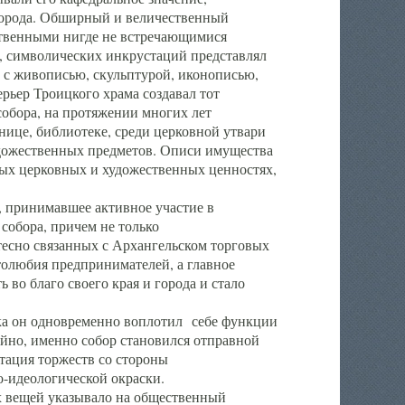
города. Обширный и величественный
ственными нигде не встречающимися
 символических инкрустаций представлял
 с живописью, скульптурой, иконописью,
ьер Троицкого храма создавал тот
обора, на протяжении многих лет
ице, библиотеке, среди церковной утвари
удожественных предметов. Описи имущества
ьных церковных и художественных ценностях,
, принимавшее активное участие в
собора, причем не только
 тесно связанных с Архангельском торговых
толюбия предпринимателей, а главное
во благо своего края и города и стало
 он одновременно воплотил себе функции
айно, именно собор становился отправной
тация торжеств со стороны
-идеологической окраски.
вещей указывало на общественный