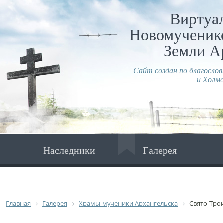
Виртуа
Новомученико
Земли А
Сайт создан по благосло
и Холмо
Наследники
Галерея
Главная
Галерея
Храмы-мученики Архангельска
Свято-Тро