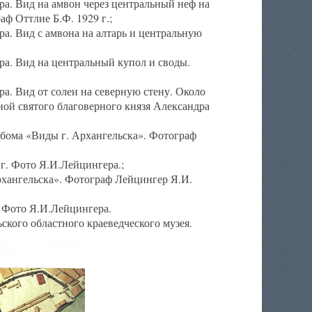
а. Вид на амвон через центральный неф на
аф Оттлие Б.Ф. 1929 г.;
. Вид с амвона на алтарь и центральную
а. Вид на центральный купол и своды.
. Вид от солеи на северную стену. Около
ой святого благоверного князя Александра
бома «Виды г. Архангельска». Фотограф
г. Фото Я.И.Лейцингера.;
рхангельска». Фотограф Лейцингер Я.И.
. Фото Я.И.Лейцингера.
кого областного краеведческого музея.