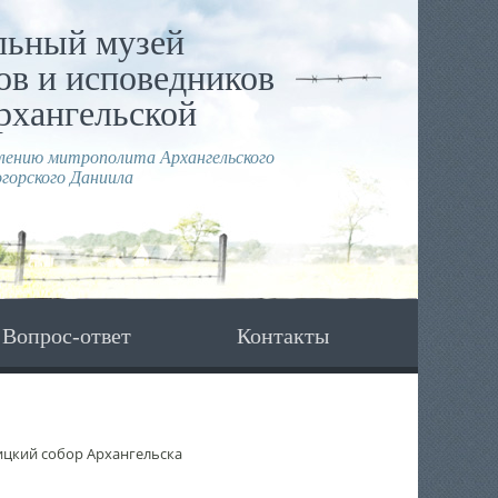
льный музей
в и исповедников
рхангельской
влению митрополита Архангельского
горского Даниила
Вопрос-ответ
Контакты
ицкий собор Архангельска