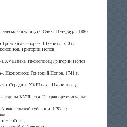
ического института. Санкт-Петербург, 1880
-Троицким Собором. Швеция. 1750 г.;
Иконописец Григорий Попов.
а XVIII века. Иконописец Григорий Попов.
». Иконописец Григорий Попов. 1741 г.
ска. Середина XVIII века. Иконописец
ередины XVIII века. На гравюре отмечены:
Архангельской губернии. 1797 г.;
ка.;
тёж собора.;
кварель В.Е.Галямина.;