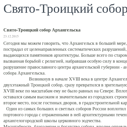
Свято-Троицкий собор
Свято-Троицкий собор Архангельска
23.12.2015
Сегодня мы можем говорить, что Архангельск в большей мере,
пострадал от целенаправленных систематических разрушений,
выдающихся памятников архитектуры. Больше всего по старом
вызванная борьбой с религией, набравшая особую силу в конце
разрушение православного центра архангельской губернии - а
собора Архангельска.
Возникнув в начале XVIII века в центре Архангельск
двухэтажный Троицкий собор, сразу превратился в зрительну
XVIII веке по масштабам ему не было равных на Севере. Впл
оставался самым высоким и значительным из городских строе
второе место, после гостиных дворов, в градостроительной ка
Один из самых больших и светлых соборов России воплотил в
портового города с отраженными в ней архитектурными тече
архангелогородской школы церковного зодчества.
Масштабность, благолепие и богатство собора, вполне оправды