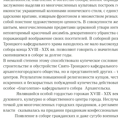
заслуженно выделяя из многочисленных культовых построек 
иконостас украшенный колоннами ионического стиля, с един
царскими вратами, изящным фронтоном и множеством резных,
собой поистине художественную ценность. В совокупности же
шитьем, многочисленными предметами церковной утвари интер
неповторимый красочный ансамбль декоративного убранства с
поражающий воображение своих посетителей. В соборной ризн
Троицкого кафедрального храма находилось не мало высокох
собора конца XVIII - XIX вв. позволяют говорить о значител
скопившемся в соборе за долгие годы.
В немалой степени этому способствовало купеческое сословие
строительстве и обустройстве Свято-Троицкого кафедрального 
архангелогородского общества, но и представителей других –
центров. Результатом повышенной религиозности купцов, чес
искренних и бескорыстных побуждений купечества действовать 
особое «благолепие» кафедрального собора Архангельска.
Являвшийся особой гордостью горожан XVIII - XIX века
духовного, культурно и общественного центра города. Неслуч
точкой для многочисленных городских праздников, а регламен
власти сказывалась на придании праздникам конфессионально
Появление в соборе гражданских и даже сугубо военных 