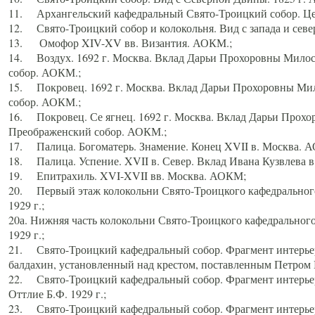
11. Архангельский кафедральный Свято-Троицкий собор. Цен
12. Свято-Троицкий собор и колокольня. Вид с запада и север
13. Омофор XIV-XV вв. Византия. АОКМ.;
14. Воздух. 1692 г. Москва. Вклад Дарьи Прохоровны Мило
собор. АОКМ.;
15. Покровец. 1692 г. Москва. Вклад Дарьи Прохоровны Ми
собор. АОКМ.;
16. Покровец. Се ягнец. 1692 г. Москва. Вклад Дарьи Прох
Преображенский собор. АОКМ.;
17. Палица. Богоматерь. Знамение. Конец XVII в. Москва. 
18. Палица. Успение. XVII в. Север. Вклад Ивана Кузвлева 
19. Епитрахиль. XVI-XVII вв. Москва. АОКМ;
20. Первый этаж колокольни Свято-Троицкого кафедрального
1929 г.;
20а. Нижняя часть колокольни Свято-Троицкого кафедрального
1929 г.;
21. Свято-Троицкий кафедральный собор. Фрагмент интерьер
балдахин, установленный над крестом, поставленным Петром I
22. Свято-Троицкий кафедральный собор. Фрагмент интерьер
Оттлие Б.Ф. 1929 г.;
23. Свято-Троицкий кафедральный собор. Фрагмент интерье