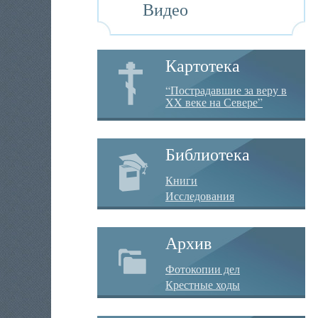
Видео
Картотека
“Пострадавшие за веру в
XX веке на Севере”
Библиотека
Книги
Исследования
Архив
Фотокопии дел
Крестные ходы