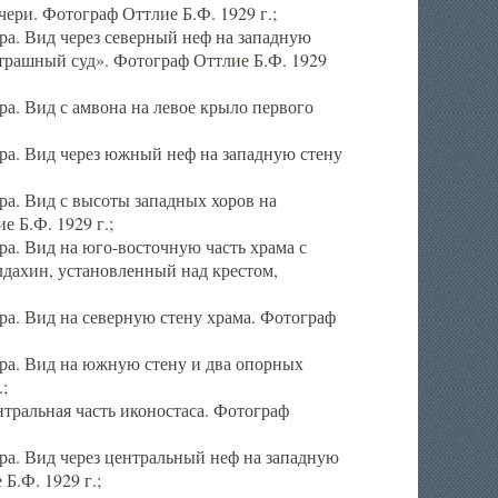
ери. Фотограф Оттлие Б.Ф. 1929 г.;
а. Вид через северный неф на западную
трашный суд». Фотограф Оттлие Б.Ф. 1929
. Вид с амвона на левое крыло первого
а. Вид через южный неф на западную стену
а. Вид с высоты западных хоров на
 Б.Ф. 1929 г.;
а. Вид на юго-восточную часть храма с
дахин, установленный над крестом,
а. Вид на северную стену храма. Фотограф
ра. Вид на южную стену и два опорных
;
тральная часть иконостаса. Фотограф
а. Вид через центральный неф на западную
Б.Ф. 1929 г.;