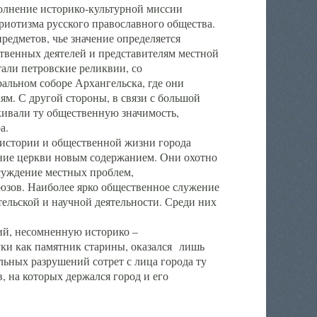
полнение историко-культурной миссии
триотизма русского православного общества.
редметов, чье значение определяется
твенных деятелей и представителям местной
тали петровские реликвии, со
альном соборе Архангельска, где они
м. С другой стороны, в связи с большой
кивали ту общественную значимость,
а.
тории и общественной жизни города
ение церкви новым содержанием. Они охотно
бсуждение местных проблем,
юзов. Наиболее ярко общественное служение
ельской и научной деятельности. Среди них
й, несомненную историко –
ауки как памятник старины, оказался лишь
ьных разрушений сотрет с лица города ту
 на которых держался город и его