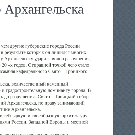
 Архангельска
 чем другие губернские города России
 в результате которых он лишился многих
у Архангельску ударила волна разрушения,
 20 –х годов. Отправной точкой чего стало
нсамбля кафедрального Свято – Троицкого
а, величественный каменный
ю и градостроительную доминанту города. В
оть до разрушения Свято – Троицкий собор
ний Архангельска, по праву занимающий
ртине Архангельска.
 себе яркую и своеобразную архитектуру
ниями России, Западной Европы и местной
вали его кафедральное значение,