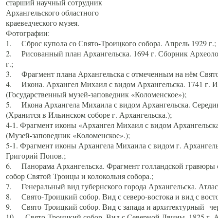
старший научный сотрудник
Архангельского областного
краеведческого музея.
Фотографии:
1. Сброс купола со Свято-Троицкого собора. Апрель 1929 г.;
2. Рисованный план Архангельска. 1694 г. Сборник Археолог
г.;
3. Фрагмент плана Архангельска с отмеченным на нём Свято
4. Икона. Архангел Михаил с видом Архангельска. 1741 г. 
(Государственный музей-заповедник «Коломенское»);
5. Икона Архангела Михаила с видом Архангельска. Середин
(Хранится в Ильинском соборе г. Архангельска.);
4-1. Фрагмент иконы «Архангел Михаил с видом Архангельска
(Музей-заповедник «Коломенское».);
5-1. Фрагмент иконы Архангела Михаила с видом г. Архангель
Григорий Попов.;
6. Панорама Архангельска. Фрагмент голландской гравюры с
собор Святой Троицы и колокольня собора.;
7. Генеральный вид губернского города Архангельска. Атлас 
8. Свято-Троицкий собор. Вид с северо-востока и вид с восто
9. Свято-Троицкий собор. Вид с запада и архитектурный чер
10. Свято-Троицкий собор. Вид с Северной Двины. 1825 г. А