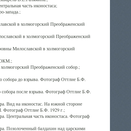
тральная часть иконостаса;
о-запада.;
славской в холмогорский Преображенский
лославской в холмогорский Преображенский
оровны Милославской в холмогорский
АОКМ.;
в холмогорский Преображенский собор.;
 собора до взрыва. Фотограф Оттлие Б.Ф.
 собора после взрыва. Фотограф Оттлие Б.Ф.
а. Вид на иконостас. На южной стороне
. Фотограф Оттлие Б.Ф. 1929 г.;
а. Центральная часть иконостаса. Фотограф
ра. Позолоченный балдахин над царскими