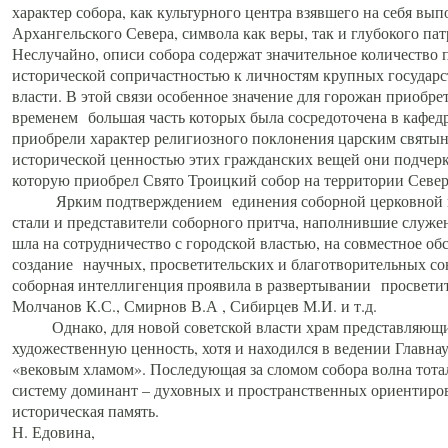
характер собора, как культурного центра взявшего на себя вы
Архангельского Севера, символа как веры, так и глубокого па
Неслучайно, описи собора содержат значительное количество п
исторической сопричастностью к личностям крупных государс
власти. В этой связи особенное значение для горожан приобре
временем большая часть которых была сосредоточена в кафедр
приобрели характер религиозного поклонения царским святыня
исторической ценностью этих гражданских вещей они подчер
которую приобрел Свято Троицкий собор на территории Север
Ярким подтверждением единения соборной церковной ис
стали и представители соборного притча, наполнившие служ
шла на сотрудничество с городской властью, на совместное о
создание научных, просветительских и благотворительных со
соборная интеллигенция проявила в развертывании просветит
Молчанов К.С., Смирнов В.А , Сибирцев М.И. и т.д.
Однако, для новой советской власти храм представляющи
художественную ценность, хотя и находился в ведении Главн
«вековым хламом». Последующая за сломом собора волна тотал
систему доминант – духовных и пространственных ориентиров,
историческая память.
Н. Едовина,