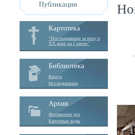
Публикации
Но
Картотека
“Пострадавшие за веру в
XX веке на Севере”
Библиотека
Книги
Исследования
Архив
Фотокопии дел
Крестные ходы